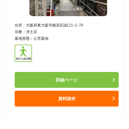
住所：
大阪府東大阪市鶴見区諸口1ｰ1ｰ74
宗教：
浄土宗
墓地形態：
公営墓地
詳細ページ
資料請求