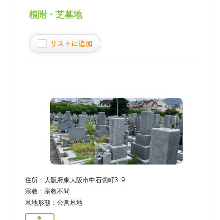
植附・芝墓地
住所：
大阪府東大阪市中石切町3ｰ9
宗教：
宗教不問
墓地形態：
公営墓地