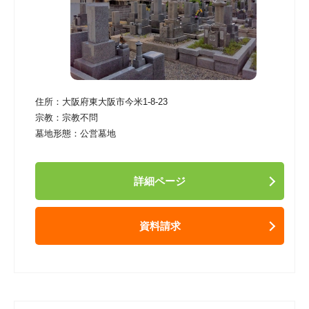
住所：
大阪府東大阪市今米1-8-23
宗教：
宗教不問
墓地形態：
公営墓地
詳細ページ
資料請求