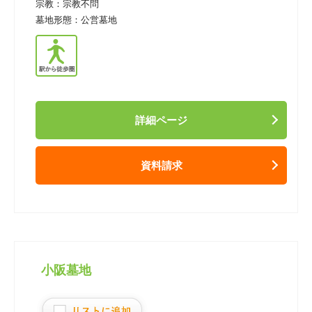
宗教：
宗教不問
墓地形態：
公営墓地
詳細ページ
資料請求
小阪墓地