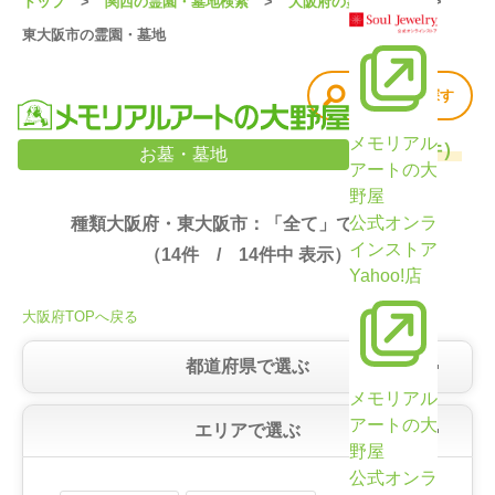
トップ
関西の霊園・墓地検索
大阪府の霊園・墓地
東大阪市の霊園・墓地
他の条件で探す
メモリアル
大阪府・東大阪市の霊園・墓地検索結果（14件）
お墓・墓地
アートの大
野屋
公式オンラ
種類大阪府・東大阪市：「全て」で絞り込み
インストア
（
14
件 /
14
件中 表示）
Yahoo!店
大阪府TOPへ戻る
都道府県で選ぶ
メモリアル
アートの大
エリアで選ぶ
野屋
公式オンラ