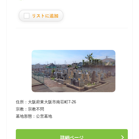
住所：
大阪府東大阪市南荘町7-26
宗教：
宗教不問
墓地形態：
公営墓地
詳細ページ