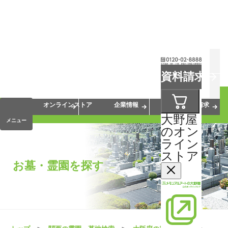
お葬式
お墓
お仏壇
資料請求
手元供養
終活・相続
会員サービス
オンラインストア
企業情報
資料請求
大野屋
メニュー
のオン
ライン
ストア
お墓・霊園を探す