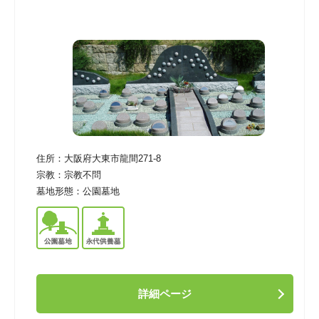
住所：
大阪府大東市龍間271-8
宗教：
宗教不問
墓地形態：
公園墓地
詳細ページ