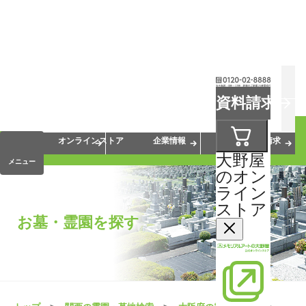
お葬式
お墓
お仏壇
資料請求
手元供養
終活・相続
会員サービス
オンラインストア
企業情報
資料請求
大野屋
メニュー
のオン
ライン
ストア
お墓・霊園を探す