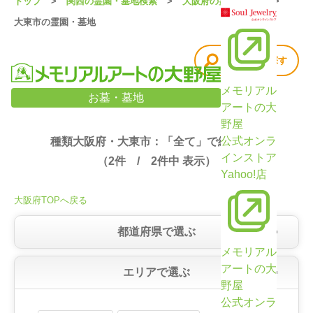
トップ
関西の霊園・墓地検索
大阪府の霊園・墓地
大東市の霊園・墓地
他の条件で探す
メモリアル
大阪府・大東市の霊園・墓地検索結果（2件）
お墓・墓地
アートの大
野屋
公式オンラ
種類大阪府・大東市：「全て」で絞り込み
インストア
（
2
件 /
2
件中 表示）
Yahoo!店
大阪府TOPへ戻る
都道府県で選ぶ
メモリアル
アートの大
エリアで選ぶ
野屋
公式オンラ