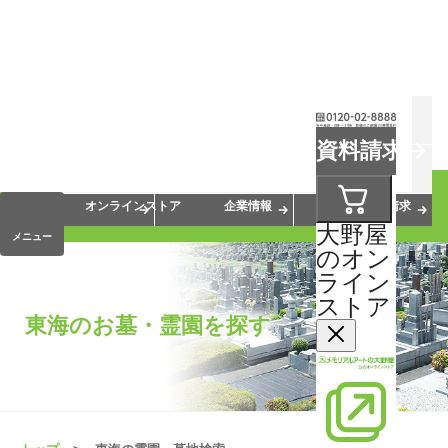
お葬式
お墓
お仏壇
資料請求
手元供養
終活・相続
会員サービス
オンラインストア
企業情報
資料請求
大野屋
メニュー
のオン
ライン
ストア
東海のお墓・霊園を探す