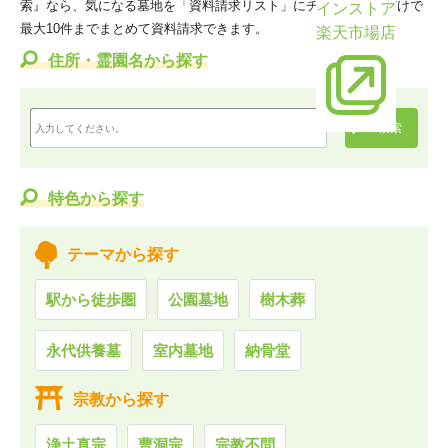
索』なら、気になる墓地を「資料請求リスト」にチェックするだけで
インストア
最大10件までまとめて資料請求できます。
楽天市場店
住所・霊園名から探す
特色から探す
テーマから探す
駅から徒歩圏
公園墓地
樹木葬
永代供養墓
室内墓地
納骨堂
宗教から探す
浄土真宗
曹洞宗
宗教不問