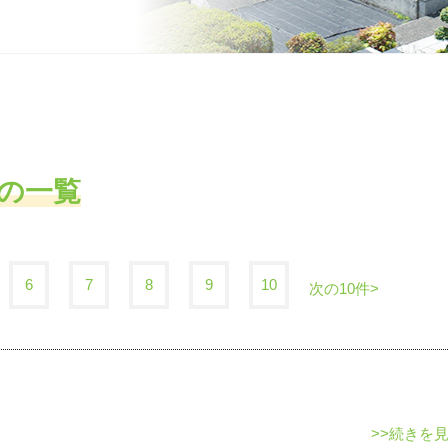
の一覧
6
7
8
9
10
次の10件>
>>続きを