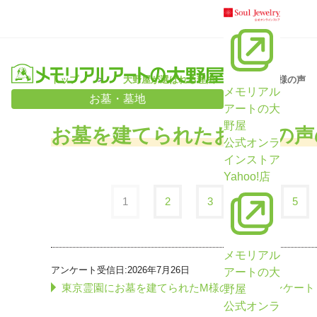
トップ
大野屋が選ばれる理由
お客様の声
メモリアル
お墓・墓地
アートの大
野屋
お墓を建てられたお客様の声
公式オンラ
インストア
Yahoo!店
1
2
3
4
5
メモリアル
アンケート受信日:2026年7月26日
アートの大
東京霊園にお墓を建てられたM様のお客様アンケート
野屋
公式オンラ