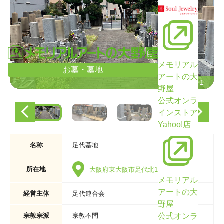
メモリアル
お墓・墓地
アートの大
墓域の様子1
墓域の様子1
野屋
公式オンラ
インストア
Yahoo!店
名称
足代墓地
所在地
大阪府東大阪市足代北1丁目18-15
メモリアル
アートの大
経営主体
足代連合会
野屋
公式オンラ
宗教宗派
宗教不問