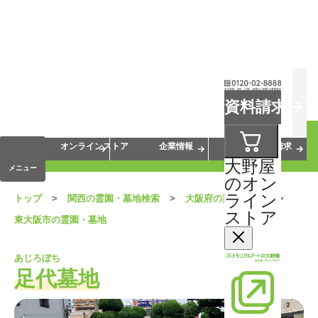
お葬式
お墓
お仏壇
資料請求
手元供養
終活・相続
会員サービス
オンラインストア
企業情報
資料請求
大野屋
メニュー
のオン
ライン
トップ
関西の霊園・墓地検索
大阪府の霊園・墓地
ストア
東大阪市の霊園・墓地
あじろぼち
足代墓地