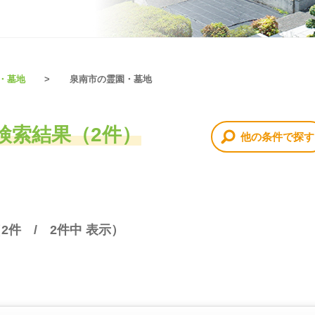
・墓地
泉南市の霊園・墓地
検索結果（2件）
他の条件で探す
（
2
件 /
2
件中 表示）