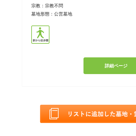
宗教：
宗教不問
墓地形態：
公営墓地
詳細ページ