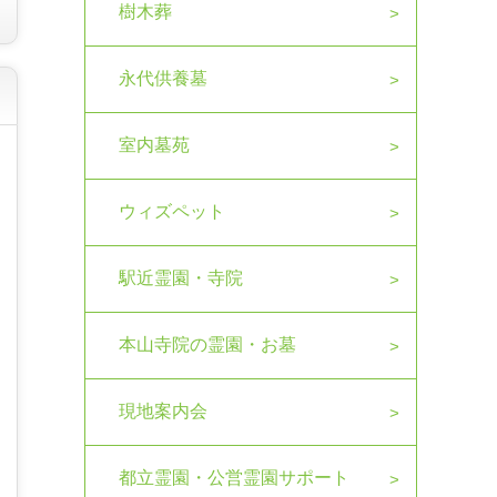
樹木葬
永代供養墓
室内墓苑
ウィズペット
駅近霊園・寺院
本山寺院の霊園・お墓
現地案内会
都立霊園・公営霊園サポート