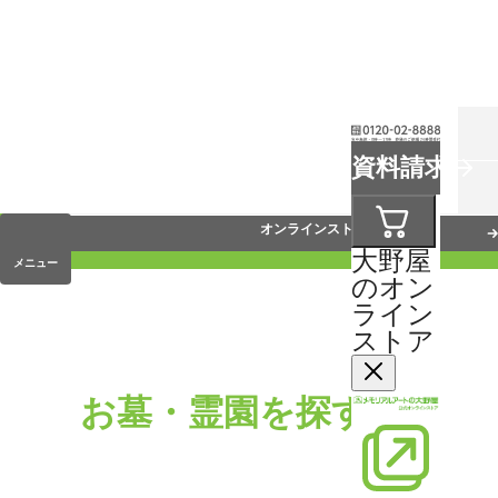
お葬式
資料請求
手元供養
オンラインストア
大野屋
メニュー
のオン
ライン
ストア
お墓・霊園を探す