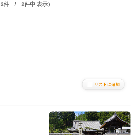
（
2
件 /
2
件中 表示）