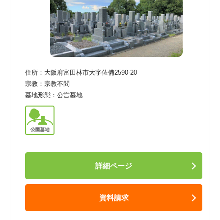
住所：
大阪府富田林市大字佐備2590-20
宗教：
宗教不問
墓地形態：
公営墓地
詳細ページ
資料請求