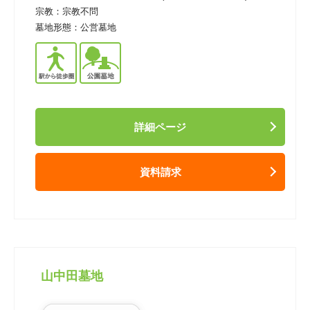
宗教：
宗教不問
墓地形態：
公営墓地
詳細ページ
資料請求
山中田墓地