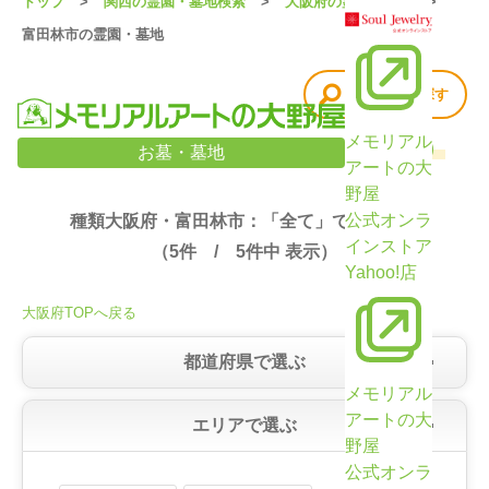
トップ
関西の霊園・墓地検索
大阪府の霊園・墓地
富田林市の霊園・墓地
他の条件で探す
メモリアル
大阪府・富田林市の霊園・墓地検索結果（5件）
お墓・墓地
アートの大
野屋
公式オンラ
種類大阪府・富田林市：「全て」で絞り込み
インストア
（
5
件 /
5
件中 表示）
Yahoo!店
大阪府TOPへ戻る
都道府県で選ぶ
メモリアル
アートの大
エリアで選ぶ
野屋
公式オンラ