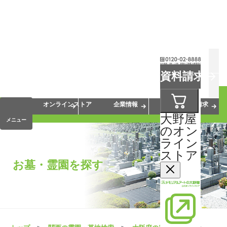
お葬式
お墓
お仏壇
資料請求
手元供養
終活・相続
会員サービス
オンラインストア
企業情報
資料請求
大野屋
メニュー
のオン
ライン
ストア
お墓・霊園を探す