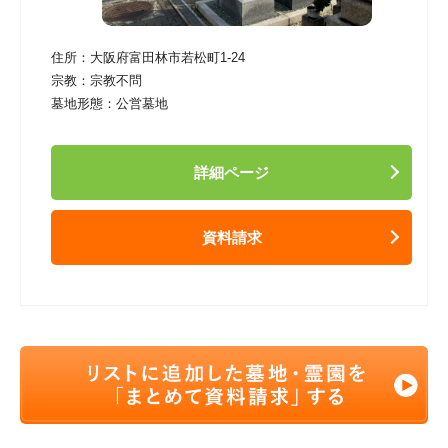
住所：
大阪府富田林市若松町1-24
宗教：
宗教不問
墓地形態：
公営墓地
詳細ページ
資料請求