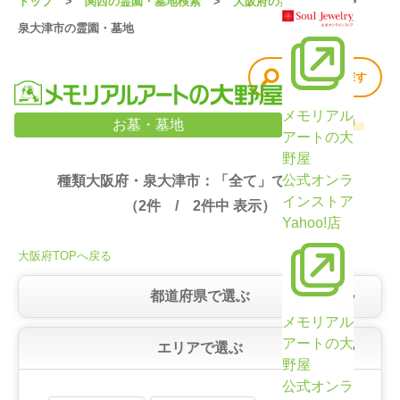
トップ
関西の霊園・墓地検索
大阪府の霊園・墓地
泉大津市の霊園・墓地
他の条件で探す
メモリアル
大阪府・泉大津市の霊園・墓地検索結果（2件）
お墓・墓地
アートの大
野屋
公式オンラ
種類大阪府・泉大津市：「全て」で絞り込み
インストア
（
2
件 /
2
件中 表示）
Yahoo!店
大阪府TOPへ戻る
都道府県で選ぶ
メモリアル
アートの大
エリアで選ぶ
野屋
公式オンラ