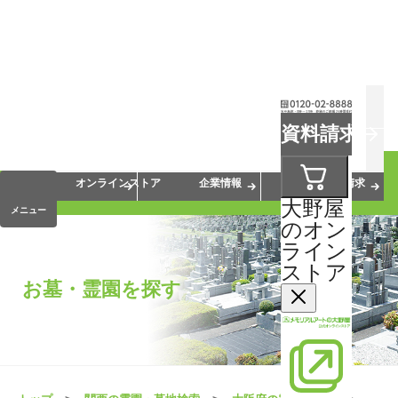
お葬式
お墓
お仏壇
資料請求
手元供養
終活・相続
会員サービス
オンラインストア
企業情報
資料請求
大野屋
メニュー
のオン
ライン
ストア
お墓・霊園を探す