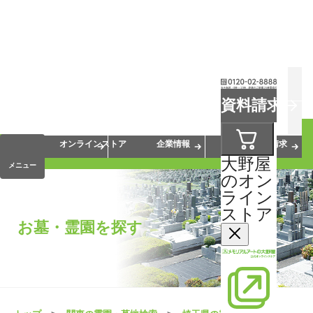
お葬式
お墓
お仏壇
資料請求
手元供養
終活・相続
会員サービス
オンラインストア
企業情報
資料請求
大野屋
メニュー
のオン
ライン
ストア
お墓・霊園を探す