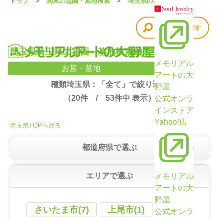
トップ
関東の霊園・墓地検索
埼玉県の霊園・墓地
他の条件で探す
埼玉県埼玉県の霊園・墓地検索結果（53件）
メモリアル
お墓・墓地
アートの大
種類埼玉県：「全て」で絞り込み
野屋
（
20
件 /
53
件中 表示）
公式オンラ
インストア
Yahoo!店
埼玉県TOPへ戻る
都道府県で選ぶ
エリアで選ぶ
メモリアル
アートの大
野屋
さいたま市(7)
上尾市(1)
公式オンラ