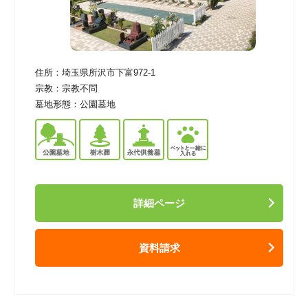
住所：
埼玉県所沢市下富972-1
宗教：
宗教不問
墓地形態：
公園墓地
詳細ページ
資料請求