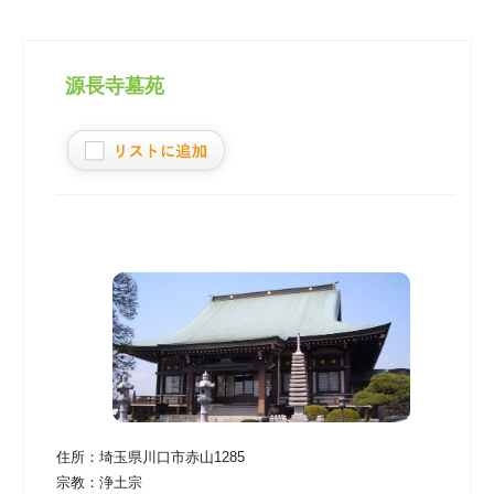
源長寺墓苑
住所：
埼玉県川口市赤山1285
宗教：
浄土宗