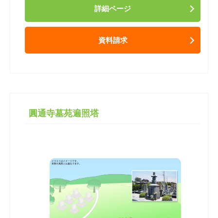
詳細ページ
資料請求
圓通寺墓苑遍照塔