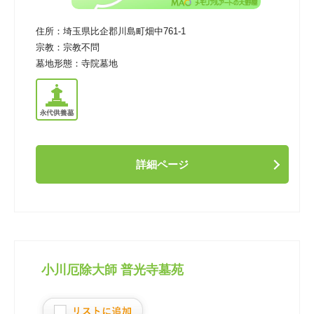
住所：
埼玉県比企郡川島町畑中761-1
宗教：
宗教不問
墓地形態：
寺院墓地
詳細ページ
小川厄除大師 普光寺墓苑