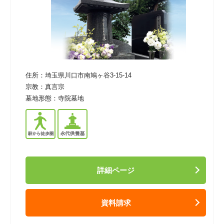
住所：
埼玉県川口市南鳩ヶ谷3-15-14
宗教：
真言宗
墓地形態：
寺院墓地
詳細ページ
資料請求