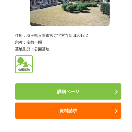
住所：
埼玉県入間市宮寺字宮寺新田3012-2
宗教：
宗教不問
墓地形態：
公園墓地
詳細ページ
資料請求