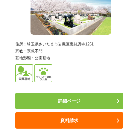
住所：
埼玉県さいたま市岩槻区裏慈恩寺1251
宗教：
宗教不問
墓地形態：
公園墓地
詳細ページ
資料請求