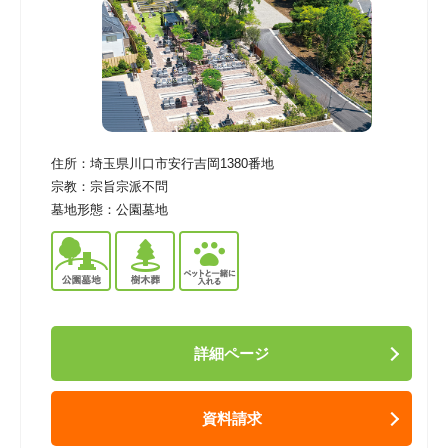
住所：
埼玉県川口市安行吉岡1380番地
宗教：
宗旨宗派不問
墓地形態：
公園墓地
詳細ページ
資料請求