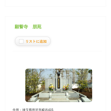
願誓寺 朋苑
住所：
埼玉県所沢市糀谷415