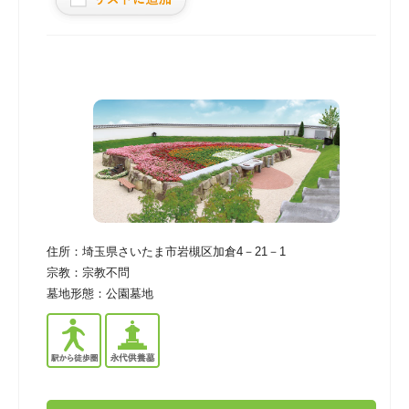
住所：
埼玉県さいたま市岩槻区加倉4－21－1
宗教：
宗教不問
墓地形態：
公園墓地