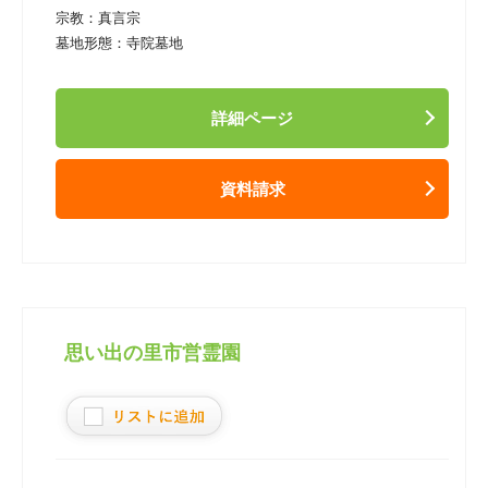
宗教：
真言宗
墓地形態：
寺院墓地
詳細ページ
資料請求
思い出の里市営霊園