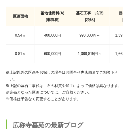
墓地使用料(A)
墓石工事一式(B)
価格(A
区画面積
[非課税]
[税込]
[税
0.54㎡
400,000円
993,300円～
1,393,
0.81㎡
600,000円
1,068,815円～
1,668,
※上記以外の区画をお探しの場合はお問合せ先店舗までご相談下さ
い。
※上記の墓石工事代は、石の材質や加工によって価格は異なります。
※完売となった区画については、ご容赦ください。
※価格は予告なく変更することがあります。
広称寺墓苑の最新ブログ