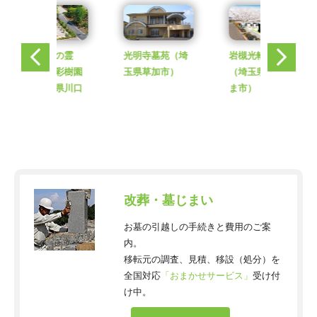
川口 緑の霊
光明寺墓苑
（埼
岩槻光輪浄苑
園 安行彩樹園
玉県草加市）
（埼玉県さいた
地
（埼玉県川口
ま市）
市）
改葬・墓じまい
お墓の引越しの手続きと費用のご案
内。
移転元の調査、見積、移設（処分）を
全国対応
「おまかせサービス」
受け付
け中。