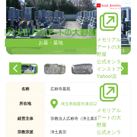
メモリアル
お墓・墓地
アートの大
墓域の様子1
墓域の様子1
野屋
公式オンラ
インストア
Yahoo!店
名称
広称寺墓苑
所在地
埼玉県朝霞市溝沼1257
メモリアル
アートの大
経営主体
宗教法人広称寺（浄土真宗）
野屋
公式オンラ
宗教宗派
浄土真宗