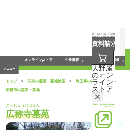
お葬式
お墓
お仏壇
資料請求
手元供養
終活・相続
会員サービス
オンラインストア
企業情報
資料請求
大野屋
メニュー
のオン
ライン
トップ
関東の霊園・墓地検索
埼玉県の霊園・墓地
ストア
朝霞市の霊園・墓地
こうしょうじぼえん
広称寺墓苑