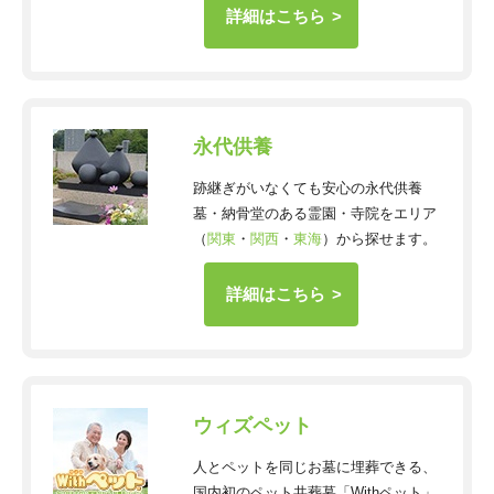
詳細はこちら
永代供養
跡継ぎがいなくても安心の永代供養
墓・納骨堂のある霊園・寺院をエリア
（
関東
・
関西
・
東海
）から探せます。
詳細はこちら
ウィズペット
人とペットを同じお墓に埋葬できる、
国内初のペット共葬墓「Withペット」