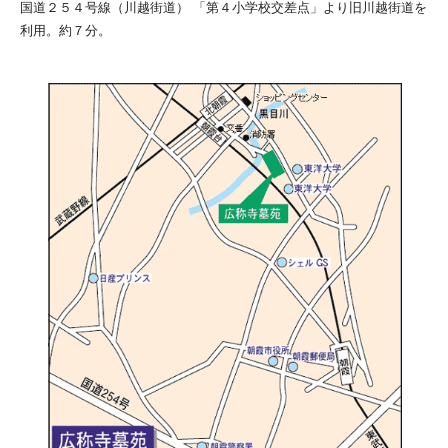
国道２５４号線（川越街道） 「第４小学校交差点」より旧川越街道を
利用。約７分。