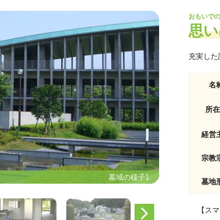
おもいで
思い
充実した
名
所在
経営
宗教
墓域の様子1
墓域の様子1
墓地
【スマ