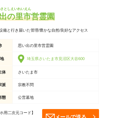
のさとしえいれいえん
出の里市営霊園
設備と行き届いた管理/豊かな自然/良好なアクセス
称
思い出の里市営霊園
地
埼玉県さいたま市見沼区大谷600
主体
さいたま市
宗派
宗教不問
形態
公営墓地
ホ用二次元コード】
メールで送る