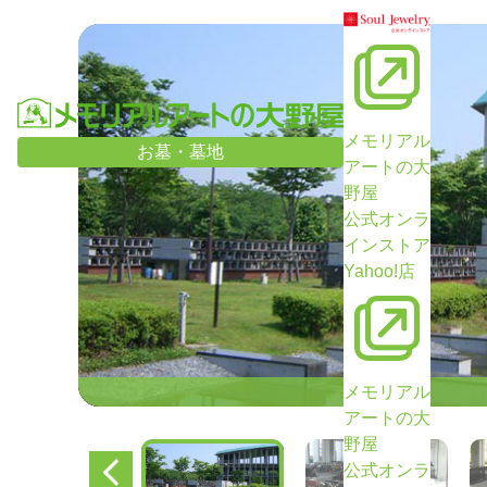
メモリアル
お墓・墓地
アートの大
野屋
公式オンラ
インストア
Yahoo!店
メモリアル
アートの大
野屋
公式オンラ