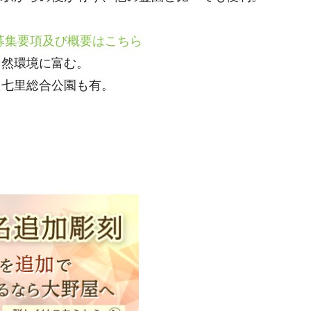
募集要項及び概要はこちら
自然環境に富む。
た七里総合公園も有。