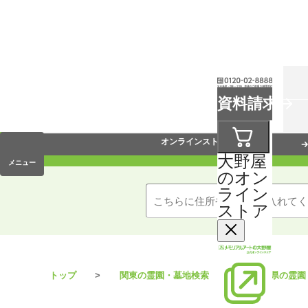
お葬式
資料請求
手元供養
オンラインストア
大野屋
メニュー
のオン
ライン
ストア
トップ
関東の霊園・墓地検索
埼玉県の霊園