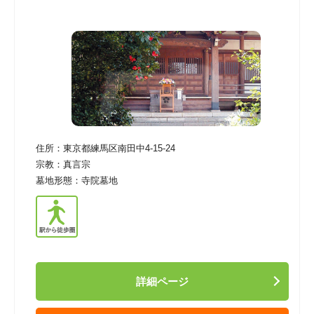
住所：
東京都練馬区南田中4-15-24
宗教：
真言宗
墓地形態：
寺院墓地
詳細ページ