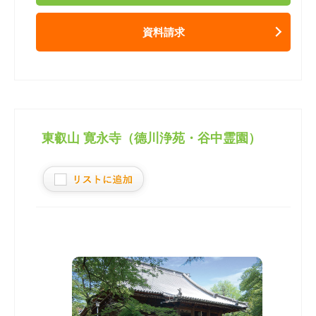
資料請求
東叡山 寛永寺（德川浄苑・谷中霊園）