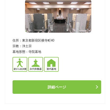
住所：
東京都新宿区横寺町40
宗教：
浄土宗
墓地形態：
寺院墓地
詳細ページ