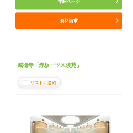
詳細ページ
資料請求
威徳寺「赤坂一ツ木陵苑」