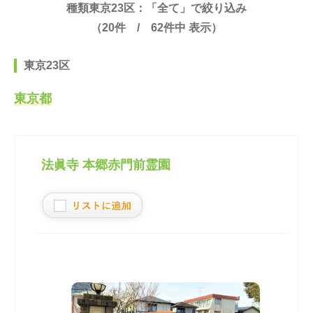
種類東京23区：「全て」で絞り込み
（
20
件 /
62
件中 表示）
東京23区
東京都
法眞寺 本郷赤門前霊園