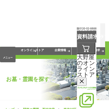
お葬式
お墓
お仏壇
資料請求
手元供養
終活・相続
会員サービス
オンラインストア
企業情報
資料請求
大野屋
メニュー
のオン
ライン
ストア
お墓・霊園を探す