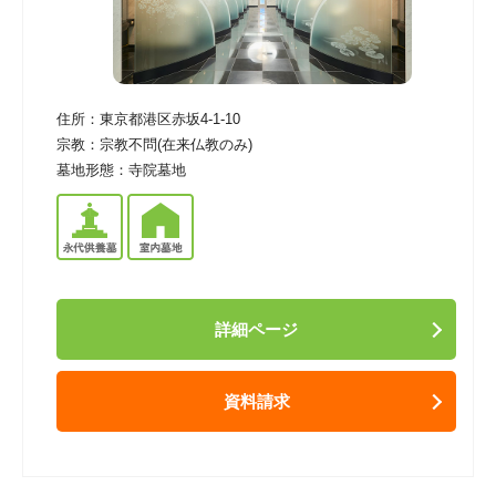
住所：
東京都港区赤坂4-1-10
宗教：
宗教不問(在来仏教のみ)
墓地形態：
寺院墓地
詳細ページ
資料請求