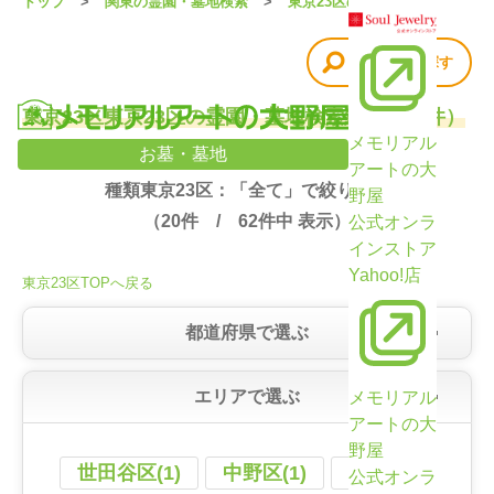
トップ
関東の霊園・墓地検索
東京23区の霊園・墓地
他の条件で探す
東京23区東京23区の霊園・墓地検索結果（62件）
メモリアル
お墓・墓地
アートの大
種類東京23区：「全て」で絞り込み
野屋
（
20
件 /
62
件中 表示）
公式オンラ
インストア
Yahoo!店
東京23区TOPへ戻る
都道府県で選ぶ
エリアで選ぶ
メモリアル
アートの大
野屋
世田谷区(1)
中野区(1)
北区(1)
公式オンラ