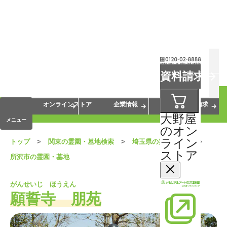
お葬式
お墓
お仏壇
資料請求
手元供養
終活・相続
会員サービス
オンラインストア
企業情報
資料請求
大野屋
メニュー
のオン
ライン
トップ
関東の霊園・墓地検索
埼玉県の霊園・墓地
ストア
所沢市の霊園・墓地
がんせいじ ほうえん
願誓寺 朋苑