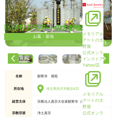
メモリアル
お墓・墓地
アートの大
墓域の様子1
墓域の様子1
野屋
公式オンラ
インストア
Yahoo!店
名称
願誓寺 朋苑
所在地
埼玉県所沢市糀谷415
メモリアル
アートの大
経営主体
宗教法人真宗大谷派願誓寺（浄土真宗）
野屋
公式オンラ
宗教宗派
浄土真宗