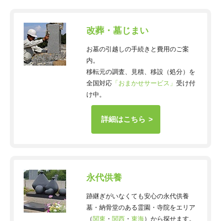
改葬・墓じまい
お墓の引越しの手続きと費用のご案
内。
移転元の調査、見積、移設（処分）を
全国対応
「おまかせサービス」
受け付
け中。
詳細はこちら
永代供養
跡継ぎがいなくても安心の永代供養
墓・納骨堂のある霊園・寺院をエリア
（
関東
・
関西
・
東海
）から探せます。