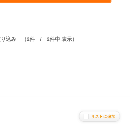
絞り込み （
2
件 /
2
件中 表示）