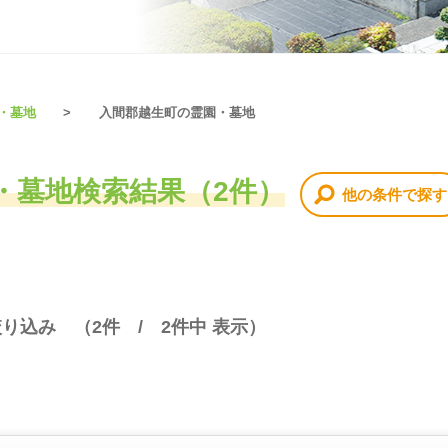
・墓地
入間郡越生町の霊園・墓地
・墓地検索結果（2件）
他の条件で探す
絞り込み （
2
件 /
2
件中 表示）