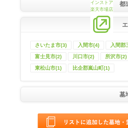
インストア
都
楽天市場店
さいたま市(3)
入間市(4)
入間郡三
富士見市(2)
川口市(2)
所沢市(2)
東松山市(1)
比企郡嵐山町(1)
墓