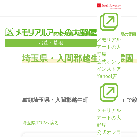
トップ
関東の霊園・墓地検索
埼玉県の霊園
メモリアル
お墓・墓地
アートの大
野屋
埼玉県・入間郡越生町の霊園
公式オンラ
インストア
Yahoo!店
種類埼玉県・入間郡越生町：「公園墓地」で
メモリアル
アートの大
埼玉県TOPへ戻る
野屋
公式オンラ