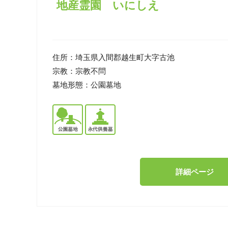
地産霊園 いにしえ
住所：
埼玉県入間郡越生町大字古池
宗教：
宗教不問
墓地形態：
公園墓地
詳細ページ