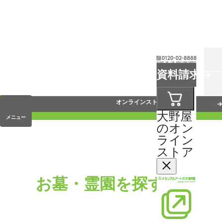
お葬式
資料請求
手元供養
オンラインストア
大野屋
メニュー
のオン
ライン
ストア
お墓・霊園を探す