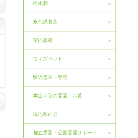
樹木葬
永代供養墓
室内墓苑
ウィズペット
駅近霊園・寺院
本山寺院の霊園・お墓
現地案内会
都立霊園・公営霊園サポート