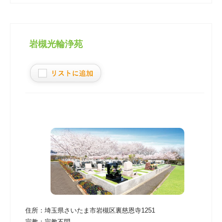
岩槻光輪浄苑
住所：
埼玉県さいたま市岩槻区裏慈恩寺1251
宗教：
宗教不問