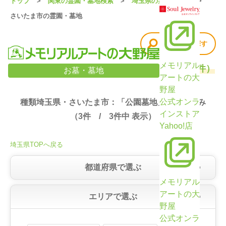
トップ
関東の霊園・墓地検索
埼玉県の霊園・墓地
さいたま市の霊園・墓地
他の条件で探す
メモリアル
埼玉県・さいたま市の霊園・墓地検索結果（3件）
お墓・墓地
アートの大
野屋
公式オンラ
種類埼玉県・さいたま市：「公園墓地」で絞り込み
インストア
（
3
件 /
3
件中 表示）
Yahoo!店
埼玉県TOPへ戻る
都道府県で選ぶ
メモリアル
アートの大
エリアで選ぶ
野屋
公式オンラ