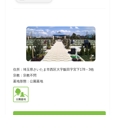
住所：
埼玉県さいたま市西区大字飯田字宮下178－3他
宗教：
宗教不問
墓地形態：
公園墓地