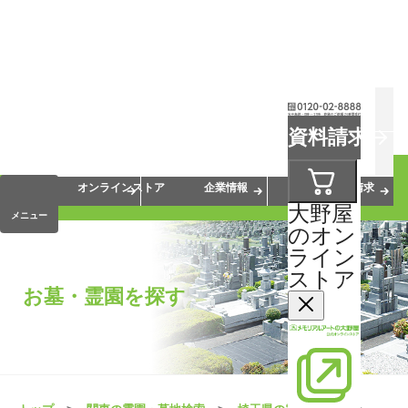
お葬式
お墓
お仏壇
資料請求
手元供養
終活・相続
会員サービス
オンラインストア
企業情報
資料請求
大野屋
メニュー
のオン
ライン
ストア
お墓・霊園を探す