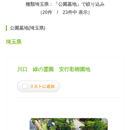
種類埼玉県：「公園墓地」で絞り込み
（
20
件 /
23
件中 表示）
公園墓地(埼玉県)
埼玉県
川口 緑の霊園 安行彩樹園地