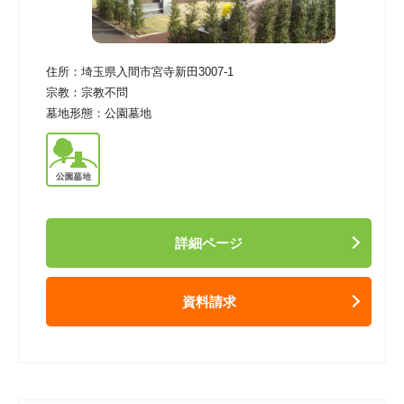
住所：
埼玉県入間市宮寺新田3007-1
宗教：
宗教不問
墓地形態：
公園墓地
詳細ページ
資料請求