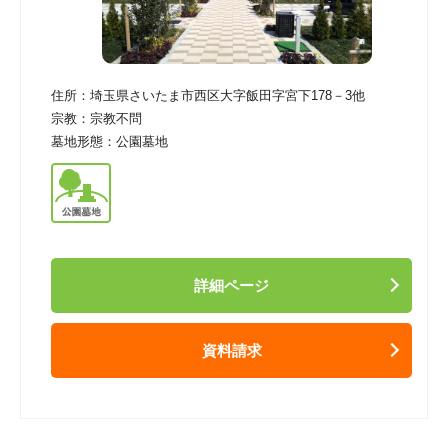
住所：
埼玉県さいたま市西区大字飯田字宮下178－3他
宗教：
宗教不問
墓地形態：
公園墓地
詳細ページ
資料請求