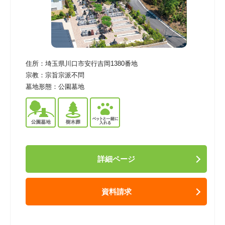
住所：
埼玉県川口市安行吉岡1380番地
宗教：
宗旨宗派不問
墓地形態：
公園墓地
詳細ページ
資料請求