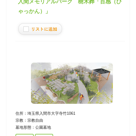
入間メモリアルパーク 樹木葬「百感（ひ
ゃっかん）」
住所：
埼玉県入間市大字寺竹1061
宗教：
宗教自由
墓地形態：
公園墓地