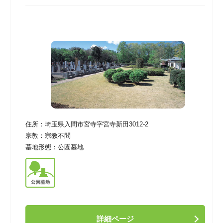
住所：
埼玉県入間市宮寺字宮寺新田3012-2
宗教：
宗教不問
墓地形態：
公園墓地
詳細ページ