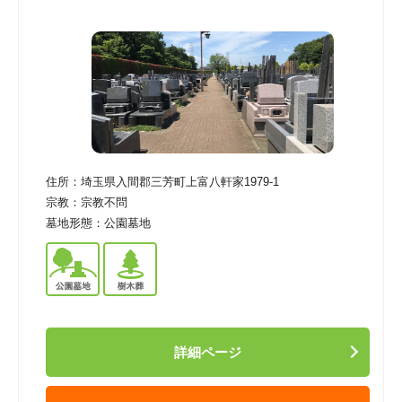
住所：
埼玉県入間郡三芳町上富八軒家1979-1
宗教：
宗教不問
墓地形態：
公園墓地
詳細ページ