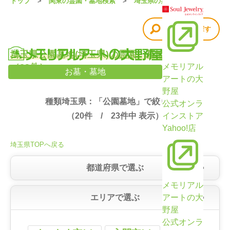
トップ
関東の霊園・墓地検索
埼玉県の霊園・墓地
他の条件で探す
埼玉県公園墓地(埼玉県)の霊園・墓地検索結果
（23件）
メモリアル
お墓・墓地
アートの大
野屋
種類埼玉県：「公園墓地」で絞り込み
公式オンラ
（
20
件 /
23
件中 表示）
インストア
Yahoo!店
埼玉県TOPへ戻る
都道府県で選ぶ
メモリアル
エリアで選ぶ
アートの大
野屋
公式オンラ