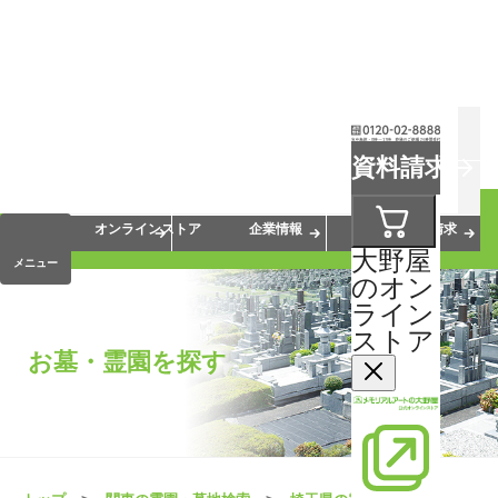
お葬式
お墓
お仏壇
資料請求
手元供養
終活・相続
会員サービス
オンラインストア
企業情報
資料請求
大野屋
メニュー
のオン
ライン
ストア
お墓・霊園を探す