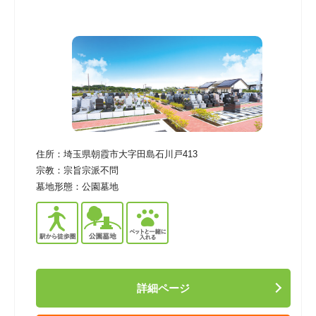
住所：
埼玉県朝霞市大字田島石川戸413
宗教：
宗旨宗派不問
墓地形態：
公園墓地
詳細ページ