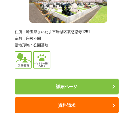
住所：
埼玉県さいたま市岩槻区裏慈恩寺1251
宗教：
宗教不問
墓地形態：
公園墓地
詳細ページ
資料請求