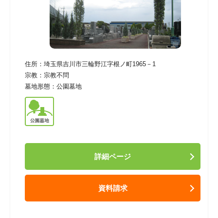
住所：
埼玉県吉川市三輪野江字根ノ町1965－1
宗教：
宗教不問
墓地形態：
公園墓地
詳細ページ
資料請求