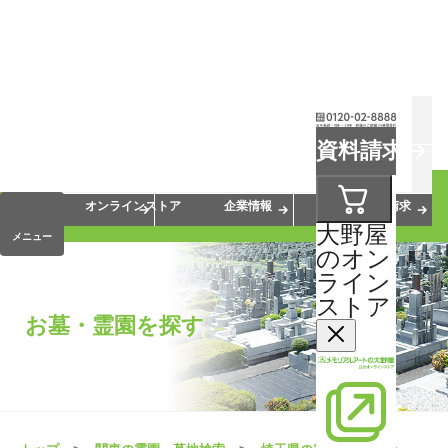
お葬式
お墓
お仏壇
資料請求
手元供養
終活・相続
会員サービス
オンラインストア
企業情報
資料請求
大野屋
メニュー
のオン
ライン
ストア
お墓・霊園を探す