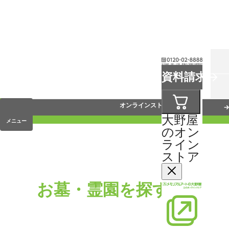
お葬式
資料請求
手元供養
オンラインストア
大野屋
メニュー
のオン
ライン
ストア
お墓・霊園を探す