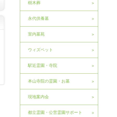
樹木葬
永代供養墓
室内墓苑
ウィズペット
駅近霊園・寺院
本山寺院の霊園・お墓
現地案内会
都立霊園・公営霊園サポート