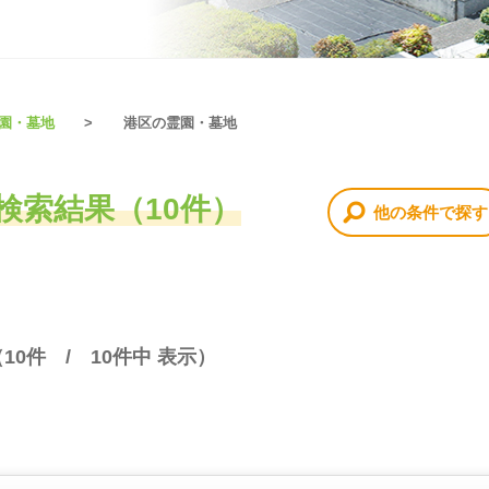
霊園・墓地
港区の霊園・墓地
検索結果（10件）
他の条件で探す
（
10
件 /
10
件中 表示）