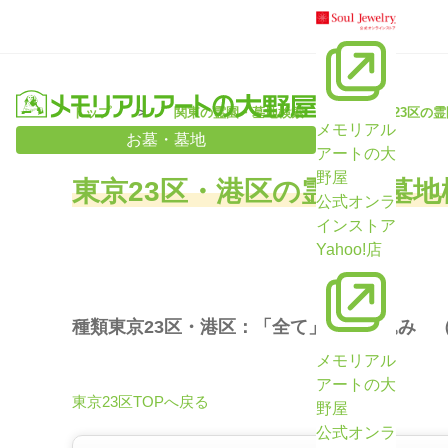
トップ
関東の霊園・墓地検索
東京23区の
メモリアル
お墓・墓地
アートの大
野屋
東京23区・港区の霊園・墓地
公式オンラ
インストア
Yahoo!店
種類東京23区・港区：「全て」で絞り込み 
メモリアル
アートの大
東京23区TOPへ戻る
野屋
公式オンラ