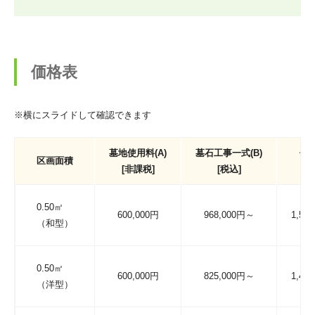
価格表
※横にスライドして確認できます
墓地使用料(A)
墓石工事一式(B)
価格
区画面積
[非課税]
[税込]
[
0.50㎡
600,000円
968,000円～
1,56
（和型）
0.50㎡
600,000円
825,000円～
1,42
（洋型）