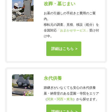
改葬・墓じまい
お墓の引越しの手続きと費用のご案
内。
移転元の調査、見積、移設（処分）を
全国対応
「おまかせサービス」
受け付
け中。
詳細はこちら
永代供養
跡継ぎがいなくても安心の永代供養
墓・納骨堂のある霊園・寺院をエリア
（
関東
・
関西
・
東海
）から探せます。
詳細はこちら