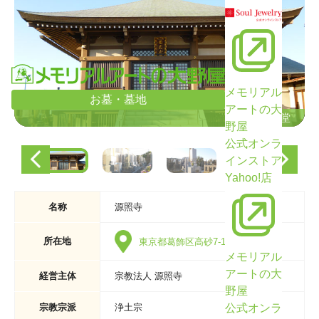
メモリアル
お墓・墓地
アートの大
本堂
本堂
野屋
公式オンラ
インストア
Yahoo!店
名称
源照寺
所在地
東京都葛飾区高砂7-13-34
メモリアル
アートの大
経営主体
宗教法人 源照寺
野屋
公式オンラ
宗教宗派
浄土宗