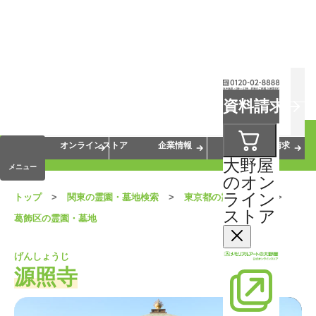
お葬式
お墓
お仏壇
資料請求
手元供養
終活・相続
会員サービス
オンラインストア
企業情報
資料請求
大野屋
メニュー
のオン
ライン
トップ
関東の霊園・墓地検索
東京都の霊園・墓地
ストア
葛飾区の霊園・墓地
げんしょうじ
源照寺