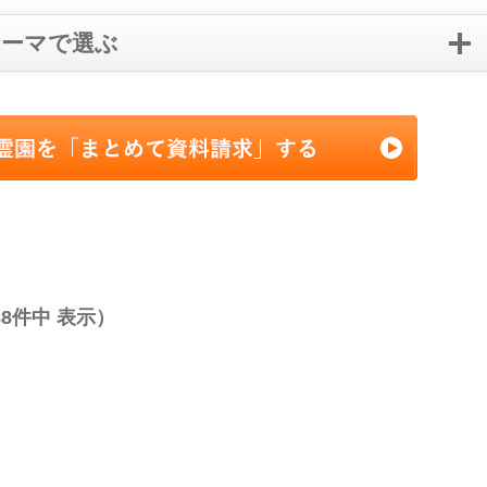
テーマで選ぶ
88
件中 表示）