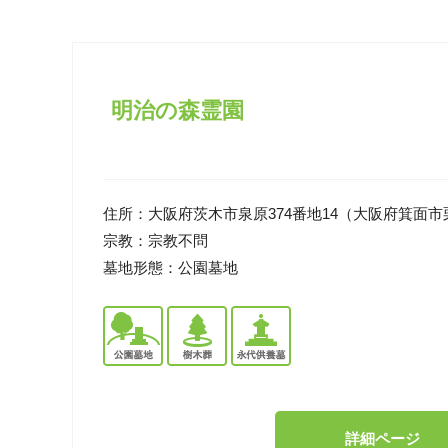
明治の森霊園
住所：
大阪府茨木市泉原374番地14（大阪府箕面市栗
宗教：
宗教不問
墓地形態：
公園墓地
詳細ページ