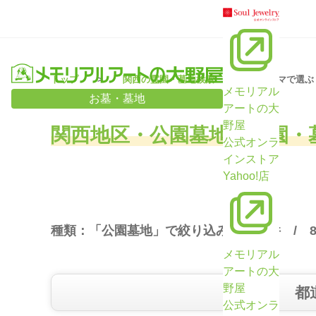
トップ
関西の霊園・墓地検索
テーマで選ぶ
メモリアル
お墓・墓地
アートの大
野屋
関西地区・公園墓地の霊園・
公式オンラ
インストア
Yahoo!店
種類：「公園墓地」で絞り込み （
20
件 /
メモリアル
アートの大
野屋
都
公式オンラ