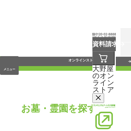
お葬式
資料請求
手元供養
オンラインストア
大野屋
メニュー
のオン
ライン
ストア
お墓・霊園を探す