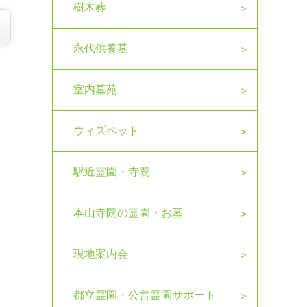
樹木葬
永代供養墓
室内墓苑
ウィズペット
駅近霊園・寺院
本山寺院の霊園・お墓
現地案内会
都立霊園・公営霊園サポート