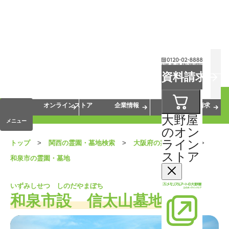
お葬式
お墓
お仏壇
資料請求
手元供養
終活・相続
会員サービス
オンラインストア
企業情報
資料請求
大野屋
メニュー
のオン
ライン
トップ
関西の霊園・墓地検索
大阪府の霊園・墓地
ストア
和泉市の霊園・墓地
いずみしせつ しのだやまぼち
和泉市設 信太山墓地