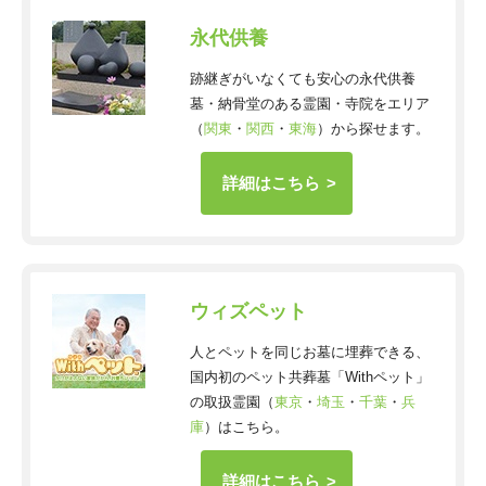
永代供養
跡継ぎがいなくても安心の永代供養
墓・納骨堂のある霊園・寺院をエリア
（
関東
・
関西
・
東海
）から探せます。
詳細はこちら
ウィズペット
人とペットを同じお墓に埋葬できる、
国内初のペット共葬墓「Withペット」
の取扱霊園（
東京
・
埼玉
・
千葉
・
兵
庫
）はこちら。
詳細はこちら