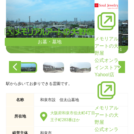
メモリアル
お墓・墓地
アートの大
墓域の様子1
墓域の様子1
野屋
公式オンラ
インストア
Yahoo!店
駅から歩いてお参りできる霊園です。
名称
和泉市設 信太山墓地
メモリアル
大阪府和泉市伯太町4丁目1064番ほか・
アートの大
所在地
王子町283番ほか
野屋
公式オンラ
経営主体
和泉市