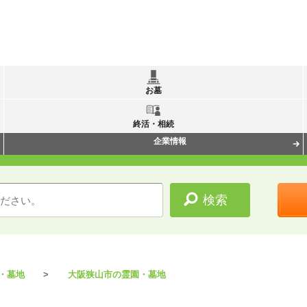
お墓
終活・相続
企業情報
・墓地
大阪狭山市の霊園・墓地