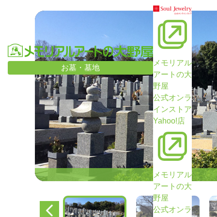
メモリアル
お墓・墓地
アートの大
野屋
公式オンラ
インストア
Yahoo!店
メモリアル
アートの大
野屋
公式オンラ