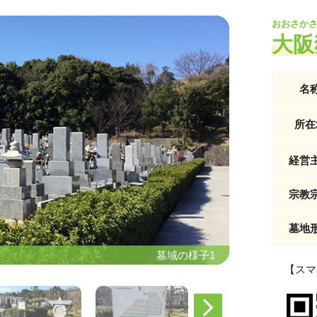
おおさか
大阪
名
所在
経営
宗教
墓地
墓域の様子1
墓域の様子1
【スマ