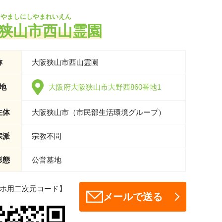
さやましにしやまれいえん
狭山市西山霊園
称
大阪狭山市西山霊園
地
大阪府大阪狭山市大野西860番地1
主体
大阪狭山市（市民部生活環境グループ）
宗派
宗教不問
形態
公営墓地
ホ用二次元コード】
メールで送る