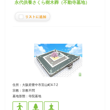
永代供養さくら樹木葬（不動寺墓地）
住所：
大阪府豊中市宮山町4-7-2
宗教：
宗教不問
墓地形態：
寺院墓地