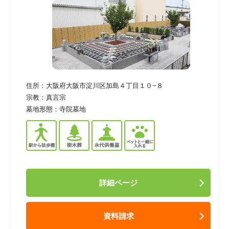
住所：
大阪府大阪市淀川区加島４丁目１０−８
宗教：
真言宗
墓地形態：
寺院墓地
詳細ページ
資料請求