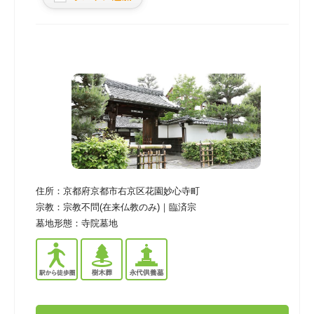
住所：
京都府京都市右京区花園妙心寺町
宗教：
宗教不問(在来仏教のみ)｜臨済宗
墓地形態：
寺院墓地