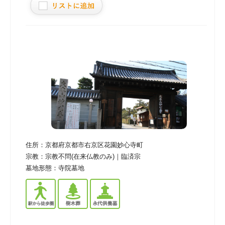
住所：
京都府京都市右京区花園妙心寺町
宗教：
宗教不問(在来仏教のみ)｜臨済宗
墓地形態：
寺院墓地