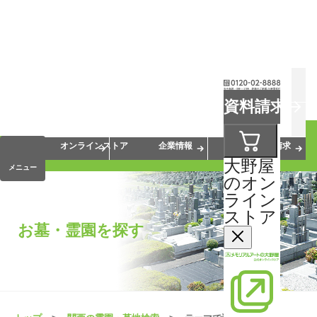
お葬式
お墓
お仏壇
資料請求
手元供養
終活・相続
会員サービス
オンラインストア
企業情報
資料請求
大野屋
メニュー
のオン
ライン
ストア
お墓・霊園を探す