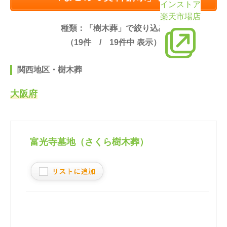
インストア
楽天市場店
種類：「樹木葬」で絞り込み
（
19
件 /
19
件中 表示）
関西地区・樹木葬
大阪府
富光寺墓地（さくら樹木葬）