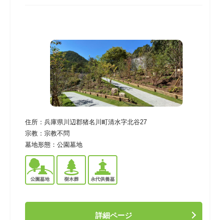
住所：
兵庫県川辺郡猪名川町清水字北谷27
宗教：
宗教不問
墓地形態：
公園墓地
詳細ページ