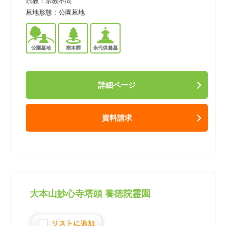
宗教：
宗教不問
墓地形態：
公園墓地
詳細ページ
資料請求
大本山妙心寺塔頭 養徳院霊園