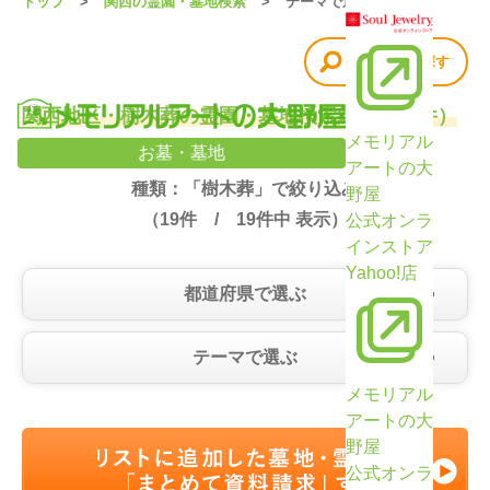
トップ
関西の霊園・墓地検索
テーマで選ぶ
他の条件で探す
関西地区・樹木葬の霊園・墓地検索結果（19件）
メモリアル
お墓・墓地
アートの大
種類：「樹木葬」で絞り込み
野屋
（
19
件 /
19
件中 表示）
公式オンラ
インストア
Yahoo!店
都道府県で選ぶ
テーマで選ぶ
メモリアル
アートの大
野屋
公式オンラ