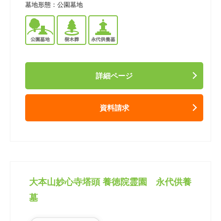
墓地形態：
公園墓地
詳細ページ
資料請求
大本山妙心寺塔頭 養徳院霊園 永代供養
墓