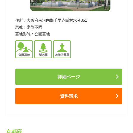
住所：
大阪府南河内郡千早赤阪村水分851
宗教：
宗教不問
墓地形態：
公園墓地
詳細ページ
資料請求
京都府