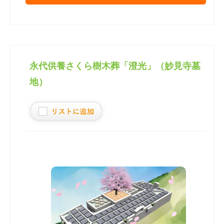
永代供養さくら樹木葬「澄光」（妙見寺墓
地）