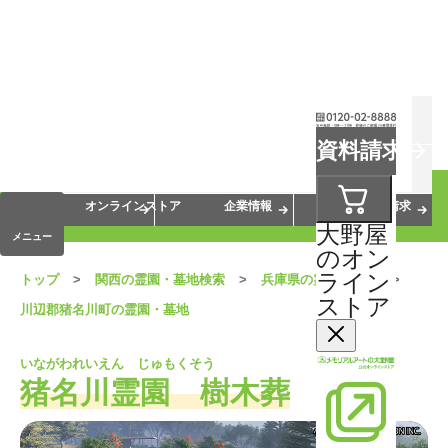
お葬式
お墓
お仏壇
資料請求
手元供養
終活・相続
会員サービス
オンラインストア
企業情報
資料請求
大野屋
メニュー
のオン
ライン
トップ
関西の霊園・墓地検索
兵庫県の霊園・墓地
ストア
川辺郡猪名川町の霊園・墓地
いながわれいえん じゅもくそう
猪名川霊園 樹木葬