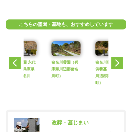
こちらの霊園・墓地も、おすすめしています
猪名川霊園
（兵
猪名川霊園 永代
猪名川霊園
（兵
庫県川辺郡猪名
供養墓
（兵庫県
庫県川辺郡猪名
川町）
川辺郡猪名川
川町）
町）
改葬・墓じまい