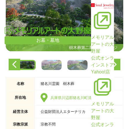
メモリアル
お墓・墓地
アートの大
樹木葬第二期予定イメージ
樹木葬第二期予定イメージ
野屋
公式オンラ
インストア
Yahoo!店
名称
猪名川霊園 樹木葬
所在地
兵庫県川辺郡猪名川町清水字北谷27
メモリアル
アートの大
経営主体
公益財団法人エターナリカ
野屋
公式オンラ
宗教宗派
宗教不問