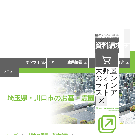
お葬式
お墓
お仏壇
資料請求
手元供養
終活・相続
会員サービス
オンラインストア
企業情報
資料請求
大野屋
メニュー
のオン
ライン
ストア
埼玉県・川口市のお墓・霊園を探す