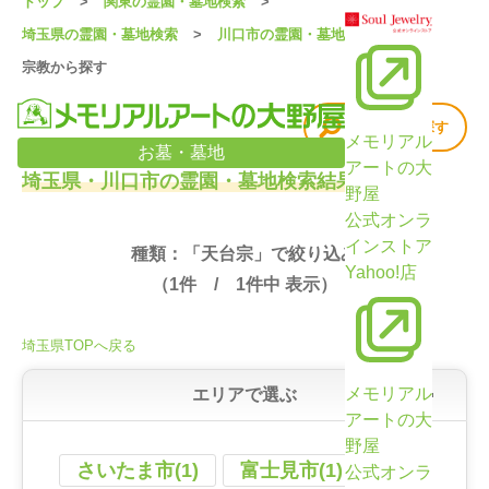
トップ
関東の霊園・墓地検索
埼玉県の霊園・墓地検索
川口市の霊園・墓地
宗教から探す
他の条件で探す
メモリアル
お墓・墓地
アートの大
埼玉県・川口市の霊園・墓地検索結果（1件）
野屋
公式オンラ
インストア
種類：「天台宗」で絞り込み
Yahoo!店
（
1
件 /
1
件中 表示）
埼玉県TOPへ戻る
メモリアル
エリアで選ぶ
アートの大
野屋
さいたま市(1)
富士見市(1)
公式オンラ