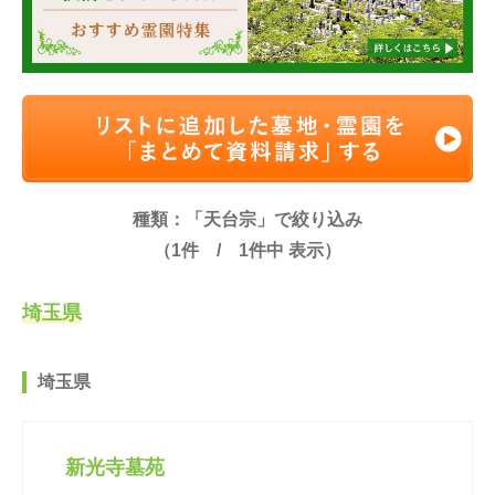
種類：「天台宗」で絞り込み
（
1
件 /
1
件中 表示）
埼玉県
埼玉県
新光寺墓苑