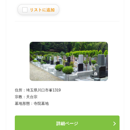
住所：
埼玉県川口市峯1319
宗教：
天台宗
墓地形態：
寺院墓地
詳細ページ