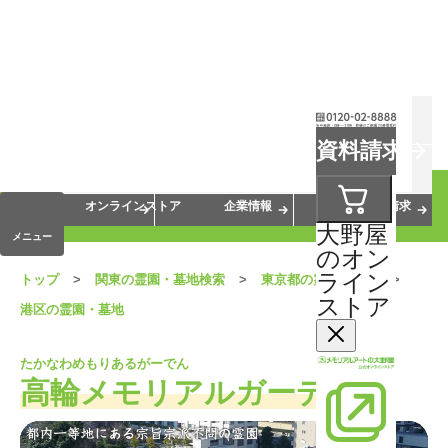
お葬式
お墓
お仏壇
資料請求
手元供養
終活・相続
会員サービス
オンラインストア
企業情報
資料請求
大野屋
メニュー
のオン
ライン
トップ
関東の霊園・墓地検索
東京都の霊園・墓地
ストア
港区の霊園・墓地
たかなわめもりあるがーでん
高輪メモリアルガーデン