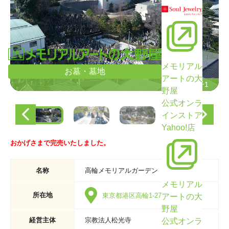
メモリアル
お墓・墓地
アートの大
墓域の様子1
墓域の様子1
野屋
公式オンラ
インストア
Yahoo!店
おかげさまで完売いたしました。
名称
高輪メモリアルガーデン
メモリアル
所在地
東京都港区高輪1-27-18
アートの大
野屋
経営主体
宗教法人松光寺
公式オンラ