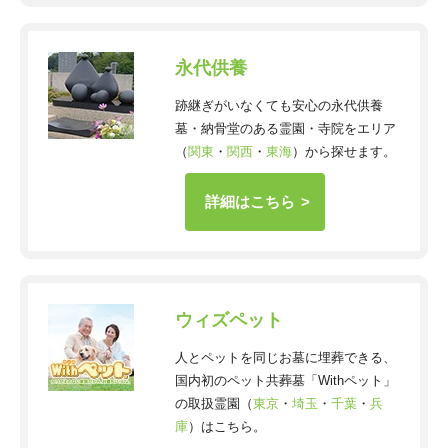
永代供養
跡継ぎがいなくても安心の永代供養
墓・納骨堂のある霊園・寺院をエリア
（
関東
・
関西
・
東海
）から探せます。
詳細はこちら
ウィズペット
人とペットを同じお墓に埋葬できる、
国内初のペット共葬墓「Withペット」
の取扱霊園（
東京
・
埼玉
・
千葉
・
兵
庫
）はこちら。