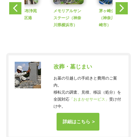
伝燈院 麻布浄苑
メモリアルサン
茅ヶ崎公園墓地
（東京23区港
ステージ
（神奈
（神奈川県茅ヶ
区）
川県横浜市）
崎市）
改葬・墓じまい
お墓の引越しの手続きと費用のご案
内。
移転元の調査、見積、移設（処分）を
全国対応
「おまかせサービス」
受け付
け中。
詳細はこちら