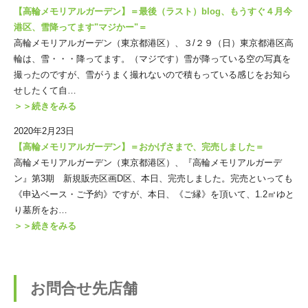
【高輪メモリアルガーデン】＝最後（ラスト）blog、もうすぐ４月今
港区、雪降ってます"マジかー"＝
高輪メモリアルガーデン（東京都港区）、３/２９（日）東京都港区高
輪は、雪・・・降ってます。（マジです）雪が降っている空の写真を
撮ったのですが、雪がうまく撮れないので積もっている感じをお知ら
せしたくて自…
＞＞続きをみる
2020年2月23日
【高輪メモリアルガーデン】＝おかげさまで、完売しました＝
高輪メモリアルガーデン（東京都港区）、『高輪メモリアルガーデ
ン』第3期 新規販売区画D区、本日、完売しました。完売といっても
《申込ベース・ご予約》ですが、本日、《ご縁》を頂いて、1.2㎡ゆと
り墓所をお…
＞＞続きをみる
お問合せ先店舗