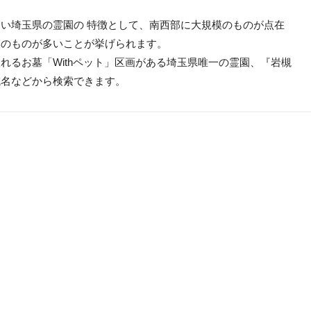
い埼玉県の霊園の 特徴として、南西部に大規模のものが点在
模のものが多いことが挙げられます。
れるお墓「Withペット」区画がある埼玉県唯一の霊園、『岩槻
域名などから検索できます。