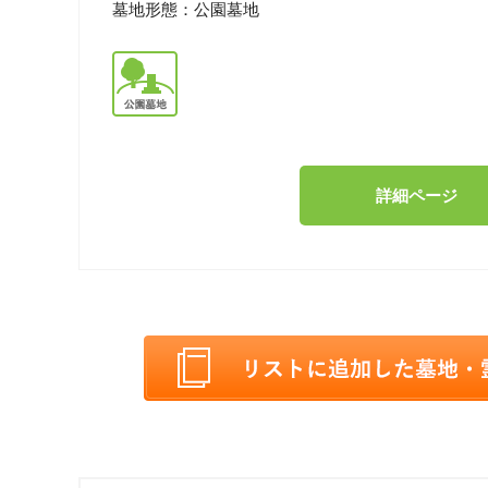
墓地形態：
公園墓地
詳細ページ