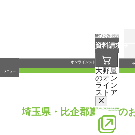
お葬式
資料請求
手元供養
オンラインストア
大野屋
メニュー
のオン
ライン
ストア
埼玉県・比企郡嵐山町の