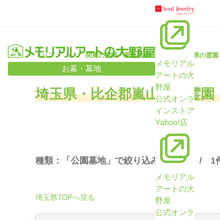
トップ
関東の霊園・墓地検索
埼玉県の霊園
メモリアル
お墓・墓地
アートの大
野屋
埼玉県・比企郡嵐山町の霊園
公式オンラ
インストア
Yahoo!店
種類：「公園墓地」で絞り込み （
1
件 /
1
メモリアル
アートの大
埼玉県TOPへ戻る
野屋
公式オンラ