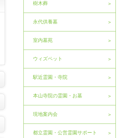
樹木葬
永代供養墓
室内墓苑
ウィズペット
駅近霊園・寺院
本山寺院の霊園・お墓
現地案内会
都立霊園・公営霊園サポート