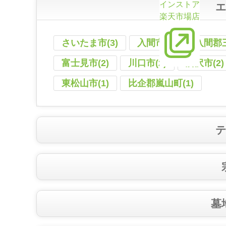
インストア
楽天市場店
さいたま市(3)
入間市(4)
入間郡三
富士見市(2)
川口市(2)
所沢市(2)
東松山市(1)
比企郡嵐山町(1)
墓