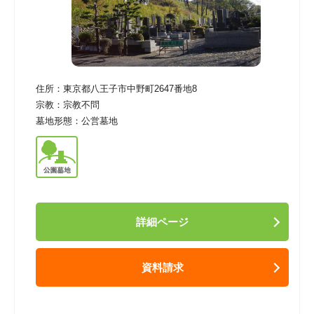
住所：
東京都八王子市中野町2647番地8
宗教：
宗教不問
墓地形態：
公営墓地
詳細ページ
資料請求