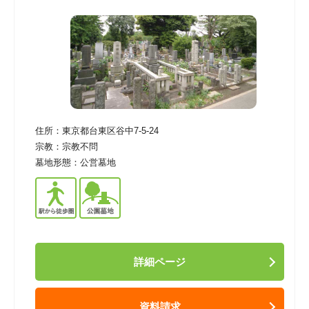
住所：
東京都台東区谷中7-5-24
宗教：
宗教不問
墓地形態：
公営墓地
詳細ページ
資料請求