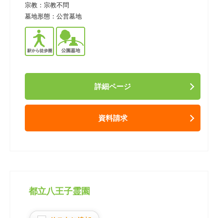
宗教：
宗教不問
墓地形態：
公営墓地
詳細ページ
資料請求
都立八王子霊園