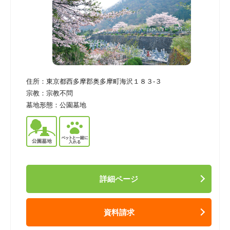
住所：
東京都西多摩郡奥多摩町海沢１８３-３
宗教：
宗教不問
墓地形態：
公園墓地
詳細ページ
資料請求