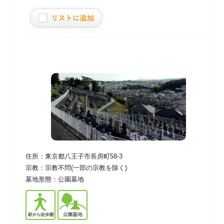
住所：
東京都八王子市長房町58-3
宗教：
宗教不問(一部の宗教を除く)
墓地形態：
公園墓地