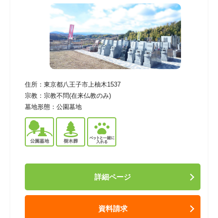
住所：
東京都八王子市上柚木1537
宗教：
宗教不問(在来仏教のみ)
墓地形態：
公園墓地
詳細ページ
資料請求