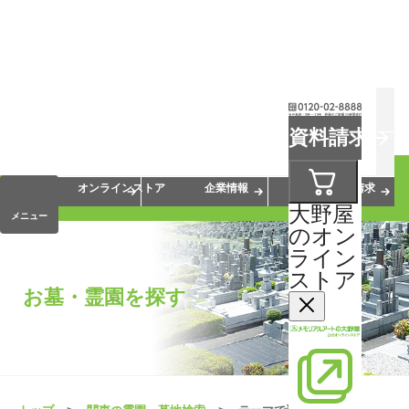
お葬式
お墓
お仏壇
資料請求
手元供養
終活・相続
会員サービス
オンラインストア
企業情報
資料請求
大野屋
メニュー
のオン
ライン
ストア
お墓・霊園を探す