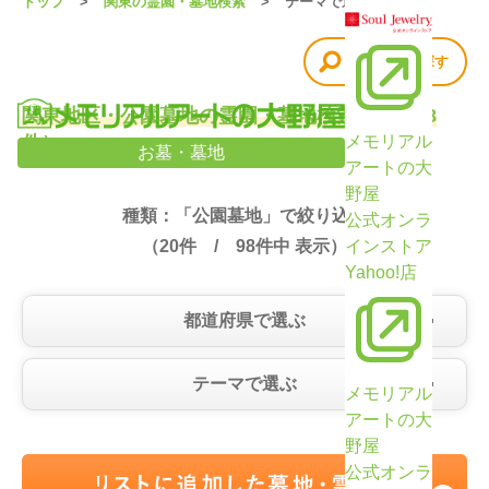
トップ
関東の霊園・墓地検索
テーマで選ぶ
他の条件で探す
関東地区・公園墓地の霊園・墓地検索結果（98
件）
メモリアル
お墓・墓地
アートの大
野屋
種類：「公園墓地」で絞り込み
公式オンラ
（
20
件 /
98
件中 表示）
インストア
Yahoo!店
都道府県で選ぶ
テーマで選ぶ
メモリアル
アートの大
野屋
公式オンラ