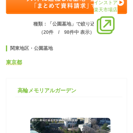
インストア
楽天市場店
種類：「公園墓地」で絞り込み
（
20
件 /
98
件中 表示）
関東地区・公園墓地
東京都
高輪メモリアルガーデン