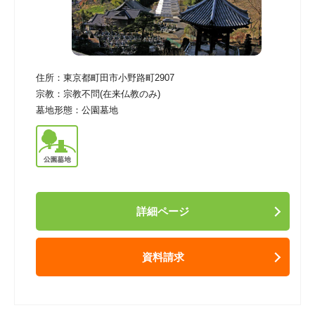
住所：
東京都町田市小野路町2907
宗教：
宗教不問(在来仏教のみ)
墓地形態：
公園墓地
詳細ページ
資料請求