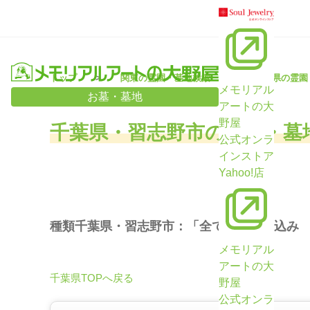
トップ
関東の霊園・墓地検索
千葉県の霊園
メモリアル
お墓・墓地
アートの大
野屋
千葉県・習志野市の霊園・墓
公式オンラ
インストア
Yahoo!店
種類千葉県・習志野市：「全て」で絞り込み
メモリアル
アートの大
千葉県TOPへ戻る
野屋
公式オンラ