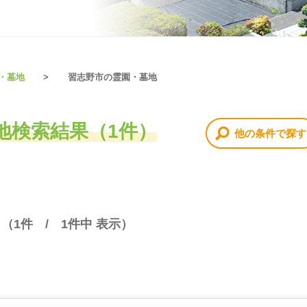
・墓地
習志野市の霊園・墓地
地検索結果（1件）
他の条件で探す
 （
1
件 /
1
件中 表示）