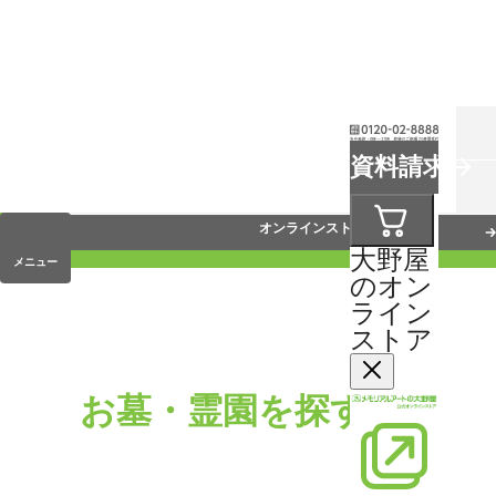
お葬式
資料請求
手元供養
オンラインストア
大野屋
メニュー
のオン
ライン
ストア
お墓・霊園を探す