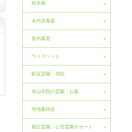
樹木葬
永代供養墓
室内墓苑
ウィズペット
駅近霊園・寺院
本山寺院の霊園・お墓
現地案内会
都立霊園・公営霊園サポート