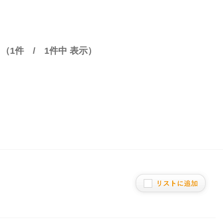
 （
1
件 /
1
件中 表示）