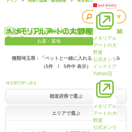
トップ
関東の霊園・墓地検索
埼玉県の霊園・墓地
他の条件で探す
埼玉県ペットと一緒に入れるの霊園・墓地検索結
果（5件）
メモリアル
お墓・墓地
アートの大
野屋
種類埼玉県：「ペットと一緒に入れる」で絞り込み
公式オンラ
（
5
件 /
5
件中 表示）
インストア
Yahoo!店
埼玉県TOPへ戻る
都道府県で選ぶ
メモリアル
エリアで選ぶ
アートの大
野屋
公式オンラ