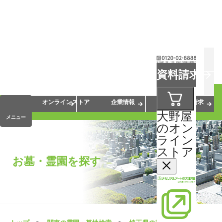
お葬式
お墓
お仏壇
資料請求
手元供養
終活・相続
会員サービス
オンラインストア
企業情報
資料請求
大野屋
メニュー
のオン
ライン
ストア
お墓・霊園を探す