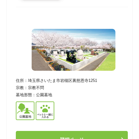
住所：
埼玉県さいたま市岩槻区裏慈恩寺1251
宗教：
宗教不問
墓地形態：
公園墓地