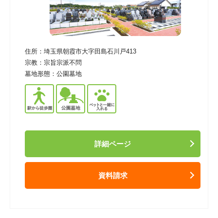
住所：
埼玉県朝霞市大字田島石川戸413
宗教：
宗旨宗派不問
墓地形態：
公園墓地
詳細ページ
資料請求