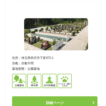
住所：
埼玉県所沢市下富972-1
宗教：
宗教不問
墓地形態：
公園墓地
詳細ページ