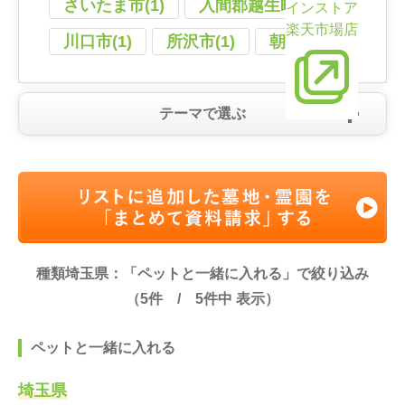
さいたま市(1)
入間郡越生町(1)
インストア
楽天市場店
川口市(1)
所沢市(1)
朝霞市(1)
テーマで選ぶ
種類埼玉県：「ペットと一緒に入れる」で絞り込み
（
5
件 /
5
件中 表示）
ペットと一緒に入れる
埼玉県