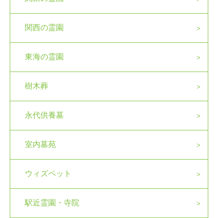
関西の霊園
東海の霊園
樹木葬
永代供養墓
室内墓苑
ウィズペット
駅近霊園・寺院