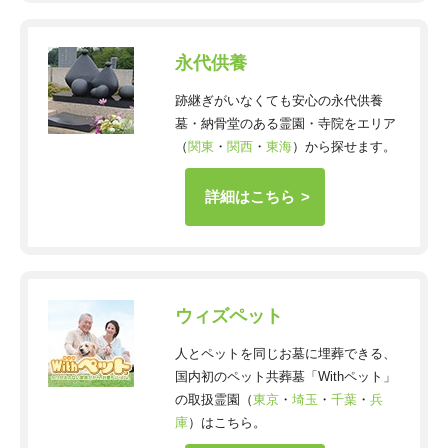
永代供養
跡継ぎがいなくても安心の永代供養
墓・納骨堂のある霊園・寺院をエリア
（
関東
・
関西
・
東海
）から探せます。
詳細はこちら
ウィズペット
人とペットを同じお墓に埋葬できる、
国内初のペット共葬墓「Withペット」
の取扱霊園（
東京
・
埼玉
・
千葉
・
兵
庫
）はこちら。