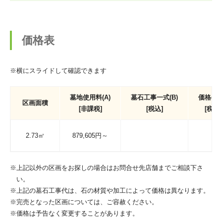
価格表
※横にスライドして確認できます
墓地使用料(A)
墓石工事一式(B)
価格(A+
区画面積
[非課税]
[税込]
[税込]
2.73㎡
879,605円～
※上記以外の区画をお探しの場合はお問合せ先店舗までご相談下さ
い。
※上記の墓石工事代は、石の材質や加工によって価格は異なります。
※完売となった区画については、ご容赦ください。
※価格は予告なく変更することがあります。