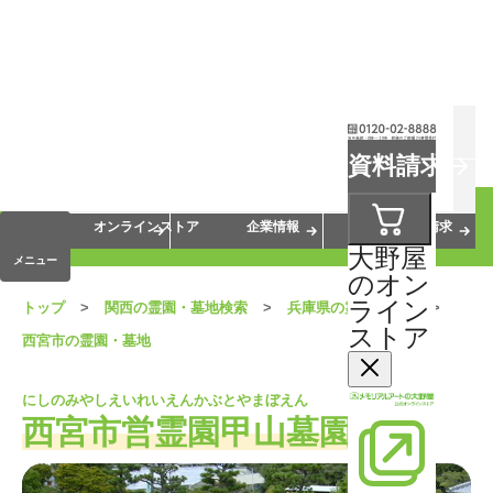
お葬式
お墓
お仏壇
資料請求
手元供養
終活・相続
会員サービス
オンラインストア
企業情報
資料請求
大野屋
メニュー
のオン
ライン
トップ
関西の霊園・墓地検索
兵庫県の霊園・墓地
ストア
西宮市の霊園・墓地
にしのみやしえいれいえんかぶとやまぼえん
西宮市営霊園甲山墓園