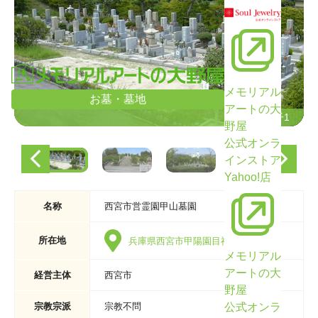
メモリアル
お墓・墓地
アートの大
墓域の様子1
墓域の様子1
野屋
公式オンラ
インストア
Yahoo!店
名称
西宮市営霊園甲山墓園
所在地
兵庫県西宮市甲陽園目神山町4-1
メモリアル
アートの大
経営主体
西宮市
野屋
公式オンラ
宗教宗派
宗教不問