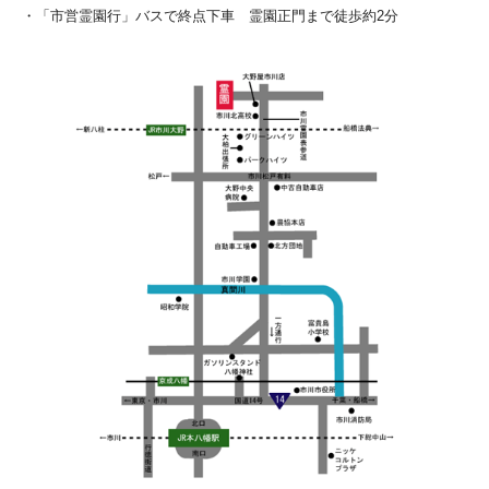
・「市営霊園行」バスで終点下車 霊園正門まで徒歩約2分