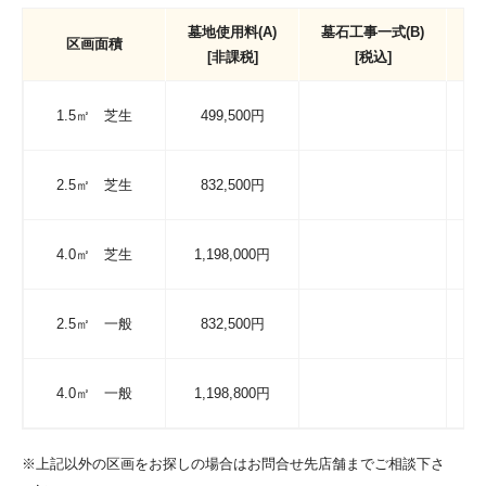
墓地使用料(A)
墓石工事一式(B)
価
区画面積
[非課税]
[税込]
1.5㎡ 芝生
499,500円
2.5㎡ 芝生
832,500円
4.0㎡ 芝生
1,198,000円
2.5㎡ 一般
832,500円
4.0㎡ 一般
1,198,800円
※上記以外の区画をお探しの場合はお問合せ先店舗までご相談下さ