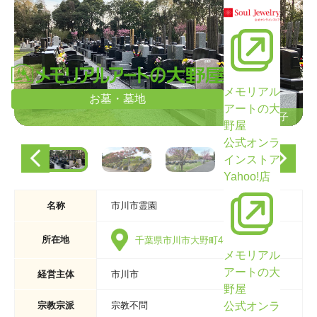
メモリアル
お墓・墓地
アートの大
墓域の様子
墓域の様子
野屋
公式オンラ
インストア
Yahoo!店
名称
市川市霊園
所在地
千葉県市川市大野町4-2481
メモリアル
アートの大
経営主体
市川市
野屋
公式オンラ
宗教宗派
宗教不問