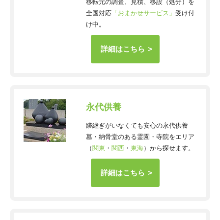
移転元の調査、見積、移設（処分）を
全国対応
「おまかせサービス」
受け付
け中。
詳細はこちら
永代供養
跡継ぎがいなくても安心の永代供養
墓・納骨堂のある霊園・寺院をエリア
（
関東
・
関西
・
東海
）から探せます。
詳細はこちら