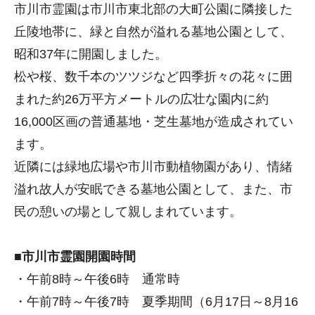
市川市霊園は市川市東北部の大町公園に隣接した
丘陵地帯に、緑と自然が溢れる墓地公園として、
昭和37年に開園しました。
松や桜、数千本のツツジなど四季折々の花々に囲
まれた約26万平方メートルの広壮な園内に約
16,000区画の普通墓地・芝生墓地が造成されてい
ます。
近隣には緑地広場や市川市動植物園があり、情緒
溢れ故人が安眠できる墓地公園として、また、市
民の憩いの場として親しまれています。
■市川市霊園開園時間
・午前8時～午後6時 通常時
・午前7時～午後7時 夏季期間（6月17日～8月16