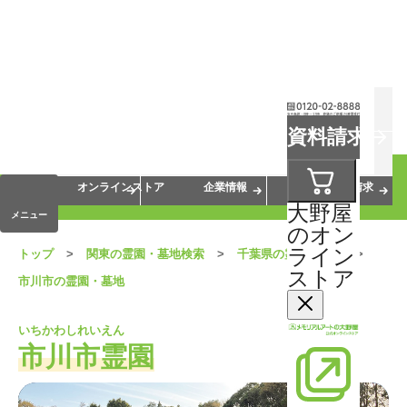
お葬式
お墓
お仏壇
資料請求
手元供養
終活・相続
会員サービス
オンラインストア
企業情報
資料請求
大野屋
メニュー
のオン
ライン
トップ
関東の霊園・墓地検索
千葉県の霊園・墓地
ストア
市川市の霊園・墓地
いちかわしれいえん
市川市霊園