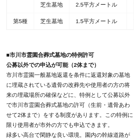
芝生墓地
2.5平方メートル
75
第5種
芝生墓地
1.5平方メートル
75
■市川市霊園合葬式墓地の特例許可
公募以外での申込が可能（2体まで）
市川市霊園一般墓地返還を条件に返還対象の墓地
に埋蔵されている遺骨の改葬先や使用者の方の将
来の埋蔵場所の確保などに、特例として公募以外
で市川市霊園合葬式墓地の許可（生前・遺骨あわ
せて2体まで）をする制度があります。この特例に
限り使用者が市外の方でも申込できます。
緑多い高台で閑静な良い環境。園内の幹線道路が