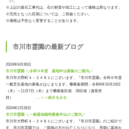
い。
※上記の墓石工事代は、石の材質や加工によって価格は異なります。
※完売となった区画については、ご容赦ください。
※価格は予告なく変更することがあります。
市川市霊園の最新ブログ
2024年9月30日
市川市霊園 ＼令和６年度 墓地申込募集のご案内／
市川市大野町４－２４８１にございます、『市川市霊園』令和６年度
一般芝生墓地の募集がはじまります。🔴募集期間：令和6年10月10日
（木）～11月7日（木）まで🔴募集区画 35区画（遺骨所
持） …
＞＞続きをみる
2024年2月26日
市川市霊園 ＼一般墓地随時募集申込のご案内／
市川市大野町４－２４８１にございます、『市川市霊園』のご紹介で
す。市川市霊園では、ご親族の方がお亡くなりになり、早期に墓地を