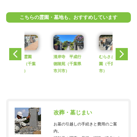
こちらの霊園・墓地も、おすすめしています
みつわ台霊園
清岸寺 平成行
むらさき聖地霊
殿台の杜
（千葉
徳陵苑
（千葉県
園
（千葉県野田
県千葉市）
市川市）
市）
改葬・墓じまい
お墓の引越しの手続きと費用のご案
内。