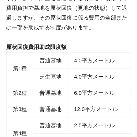
費用負担で墓地を原状回復（更地の状態）して返
還しますが、その原状回復に係る費用の全部また
は一部を助成する制度があります。
原状回復費用助成限度額
普通墓地
4.0平方メートル
24
第1種
芝生墓地
4.0平方メートル
75
第2種
普通墓地
6.0平方メートル
29
第3種
普通墓地
12.0平方メートル
44
普通墓地
2.5平方メートル
21
第4種