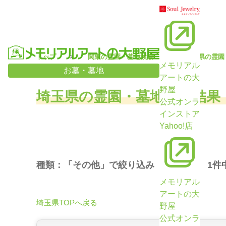
トップ
関東の霊園・墓地検索
埼玉県の霊園
メモリアル
お墓・墓地
アートの大
野屋
埼玉県の霊園・墓地検索結果
公式オンラ
インストア
Yahoo!店
種類：「その他」で絞り込み （
1
件 /
1
件
メモリアル
アートの大
埼玉県TOPへ戻る
野屋
公式オンラ