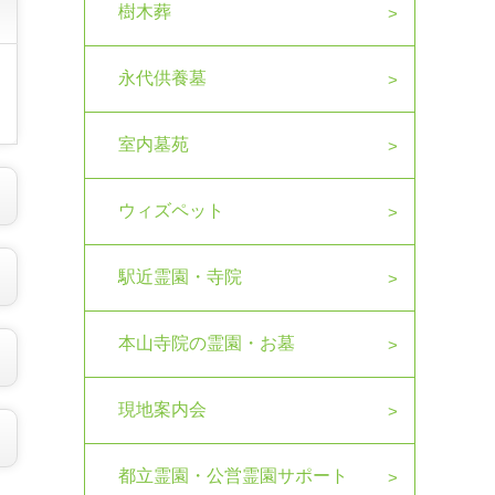
樹木葬
永代供養墓
室内墓苑
ウィズペット
駅近霊園・寺院
本山寺院の霊園・お墓
現地案内会
都立霊園・公営霊園サポート