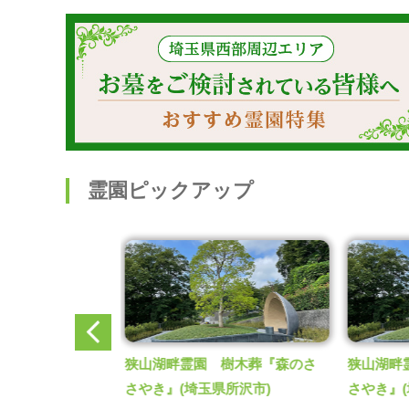
霊園ピックアップ
樹木葬『森のさ
狭山湖畔霊園 樹木葬『森のさ
狭山湖畔
県所沢市)
さやき』
(埼玉県所沢市)
さやき』