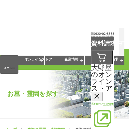
お葬式
お墓
お仏壇
資料請求
手元供養
終活・相続
会員サービス
オンラインストア
企業情報
資料請求
大野屋
メニュー
のオン
ライン
ストア
お墓・霊園を探す