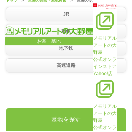
トップ
東海の霊園・墓地検索
東海の交通から選ぶ
JR
私鉄
メモリアル
お墓・墓地
アートの大
地下鉄
野屋
公式オンラ
高速道路
インストア
Yahoo!店
メモリアル
アートの大
墓地を探す
野屋
公式オンラ