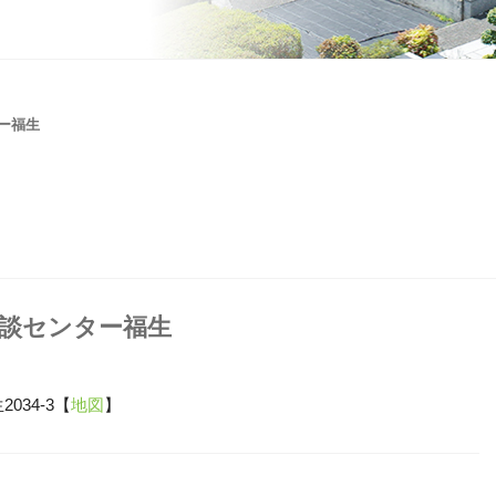
ー福生
談センター福生
034-3【
地図
】