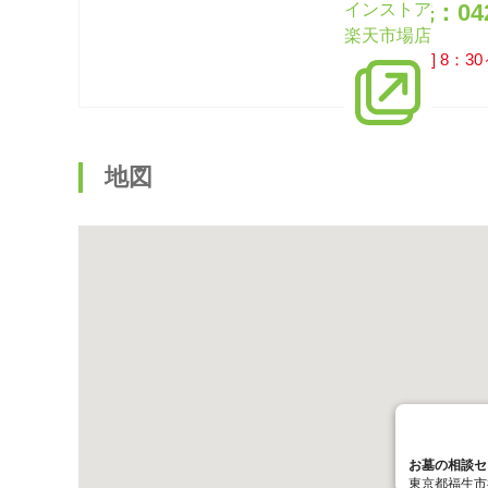
問合先：042-
インストア
楽天市場店
[営業時間] 8：30
地図
お墓の相談セ
東京都福生市福