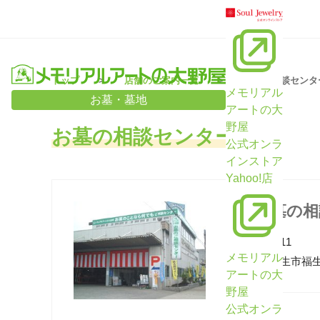
トップ
店舗のご案内一覧
お墓の相談センタ
メモリアル
お墓・墓地
アートの大
野屋
お墓の相談センター福生
公式オンラ
インストア
Yahoo!店
お墓の相
〒197-0011
メモリアル
東京都福生市福生2
アートの大
野屋
公式オンラ