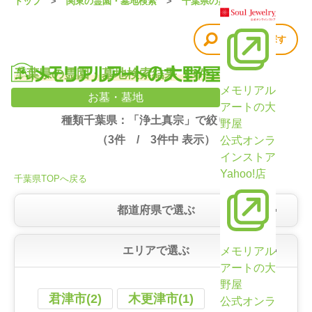
トップ
関東の霊園・墓地検索
千葉県の霊園・墓地
他の条件で探す
千葉県の霊園・墓地検索結果（3件）
メモリアル
お墓・墓地
アートの大
種類千葉県：「浄土真宗」で絞り込み
野屋
（
3
件 /
3
件中 表示）
公式オンラ
インストア
Yahoo!店
千葉県TOPへ戻る
都道府県で選ぶ
エリアで選ぶ
メモリアル
アートの大
野屋
君津市(2)
木更津市(1)
公式オンラ