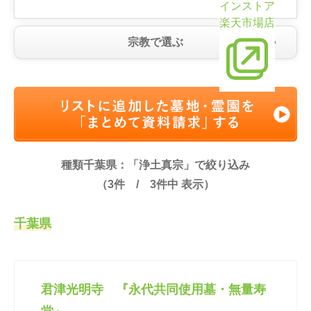
インストア
楽天市場店
宗教で選ぶ
種類千葉県：「浄土真宗」で絞り込み
（
3
件 /
3
件中 表示）
千葉県
君津光明寺 『永代共同使用墓・無量寿