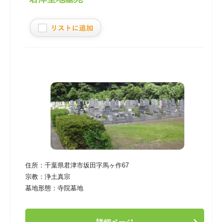
住所：
千葉県君津市坂田字馬ヶ作67
宗教：
浄土真宗
墓地形態：
寺院墓地