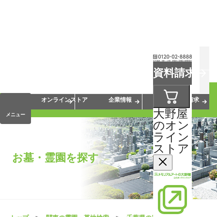
お葬式
お墓
お仏壇
資料請求
手元供養
終活・相続
会員サービス
オンラインストア
企業情報
資料請求
大野屋
メニュー
のオン
ライン
ストア
お墓・霊園を探す