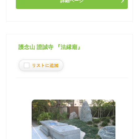
詳細ページ
護念山 證誠寺 『法縁廟』