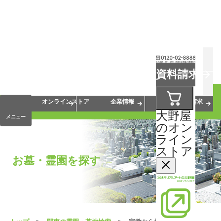
お葬式
お墓
お仏壇
資料請求
手元供養
終活・相続
会員サービス
オンラインストア
企業情報
資料請求
大野屋
メニュー
のオン
ライン
ストア
お墓・霊園を探す