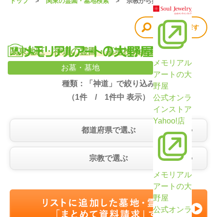
トップ
関東の霊園・墓地検索
宗教から探す
他の条件で探す
関東地区・神道の霊園・墓地検索結果（1件）
メモリアル
お墓・墓地
アートの大
種類：「神道」で絞り込み
野屋
（
1
件 /
1
件中 表示）
公式オンラ
インストア
Yahoo!店
都道府県で選ぶ
宗教で選ぶ
メモリアル
アートの大
野屋
公式オンラ