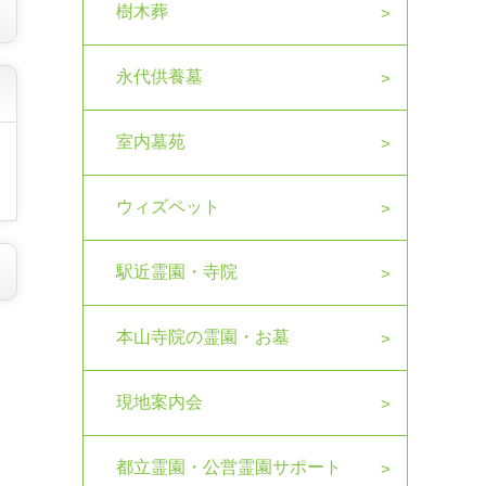
樹木葬
永代供養墓
室内墓苑
ウィズペット
駅近霊園・寺院
本山寺院の霊園・お墓
現地案内会
都立霊園・公営霊園サポート