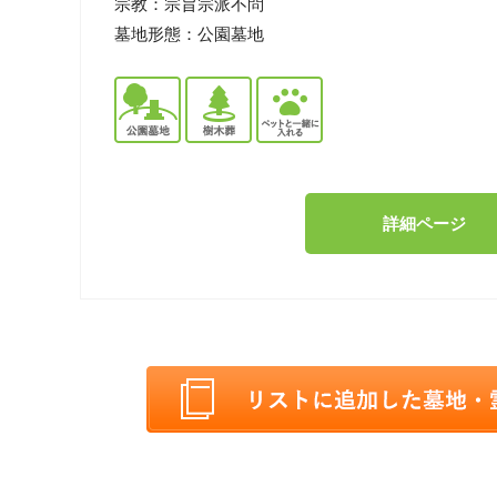
宗教：
宗旨宗派不問
墓地形態：
公園墓地
詳細ページ