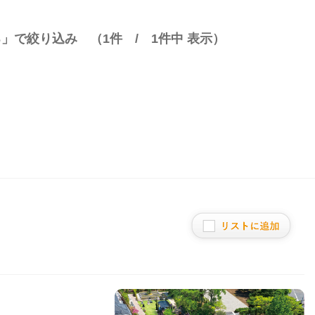
る」で絞り込み （
1
件 /
1
件中 表示）