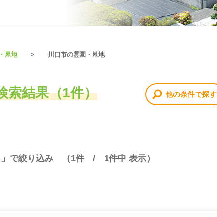
・墓地
川口市の霊園・墓地
検索結果（1件）
他の条件で探す
る」で絞り込み （
1
件 /
1
件中 表示）