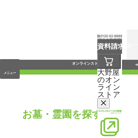
お葬式
資料請求
手元供養
オンラインストア
大野屋
メニュー
のオン
ライン
ストア
お墓・霊園を探す