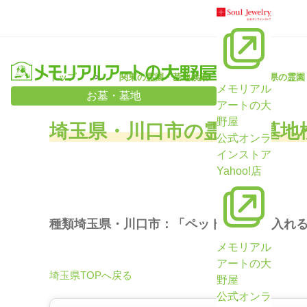
トップ
関東の霊園・墓地検索
埼玉県の霊園
メモリアル
お墓・墓地
アートの大
野屋
埼玉県・川口市の霊園・墓地
公式オンラ
インストア
Yahoo!店
種類埼玉県・川口市：「ペットと一緒に入れ
メモリアル
アートの大
埼玉県TOPへ戻る
野屋
公式オンラ