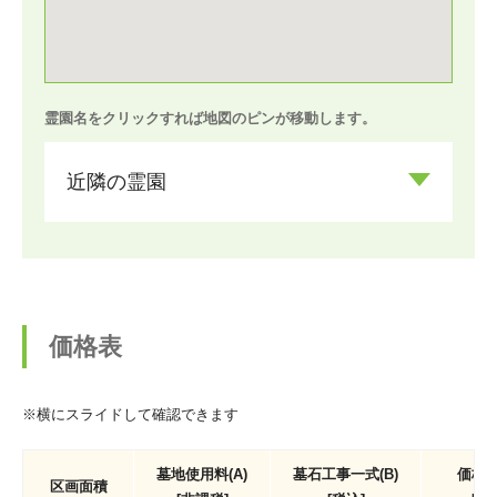
霊園名をクリックすれば地図のピンが移動します。
近隣の霊園
価格表
※横にスライドして確認できます
墓地使用料(A)
墓石工事一式(B)
価格(A
区画面積