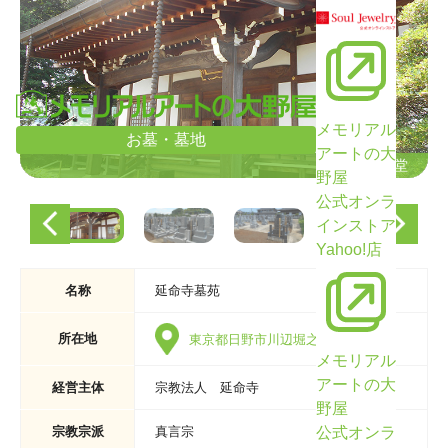
メモリアル
お墓・墓地
アートの大
本堂
本堂
野屋
公式オンラ
インストア
Yahoo!店
名称
延命寺墓苑
所在地
東京都日野市川辺堀之内595
メモリアル
アートの大
経営主体
宗教法人 延命寺
野屋
公式オンラ
宗教宗派
真言宗