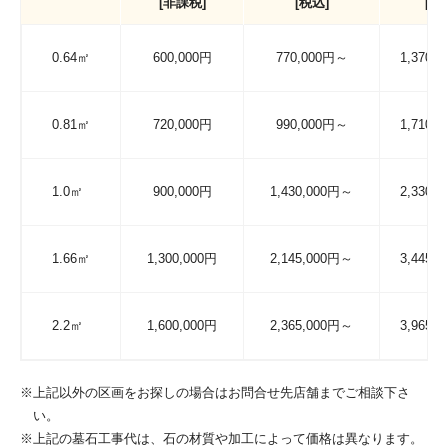
[非課税]
[税込]
[税
0.64㎡
600,000円
770,000円～
1,370,
0.81㎡
720,000円
990,000円～
1,710,
1.0㎡
900,000円
1,430,000円～
2,330,
1.66㎡
1,300,000円
2,145,000円～
3,445,
2.2㎡
1,600,000円
2,365,000円～
3,965,
※上記以外の区画をお探しの場合はお問合せ先店舗までご相談下さ
い。
※上記の墓石工事代は、石の材質や加工によって価格は異なります。