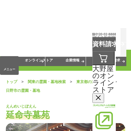
お葬式
お墓
お仏壇
資料請求
手元供養
終活・相続
会員サービス
オンラインストア
企業情報
資料請求
大野屋
メニュー
のオン
ライン
トップ
関東の霊園・墓地検索
東京都の霊園・墓地
ストア
日野市の霊園・墓地
えんめいじぼえん
延命寺墓苑