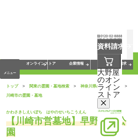
お葬式
お墓
お仏壇
資料請求
手元供養
終活・相続
会員サービス
オンラインストア
企業情報
資料請求
大野屋
メニュー
のオン
ライン
トップ
関東の霊園・墓地検索
神奈川県の霊園・墓地
ストア
川崎市の霊園・墓地
かわさきしえいぼち はやのせいちこうえん
【川崎市営墓地】早野聖地公
園