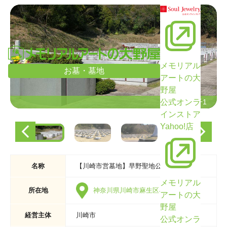
メモリアル
お墓・墓地
アートの大
野屋
公式オンラ
墓域の様子1
墓域の様子1
インストア
Yahoo!店
名称
【川崎市営墓地】早野聖地公園
メモリアル
所在地
神奈川県川崎市麻生区早野732
アートの大
野屋
経営主体
川崎市
公式オンラ