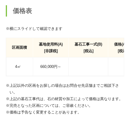
価格表
※横にスライドして確認できます
墓地使用料(A)
墓石工事一式(B)
価格(A+B
区画面積
[非課税]
[税込]
[税込]
4㎡
660,000円～
※上記以外の区画をお探しの場合はお問合せ先店舗までご相談下さ
い。
※上記の墓石工事代は、石の材質や加工によって価格は異なります。
※完売となった区画については、ご容赦ください。
※価格は予告なく変更することがあります。