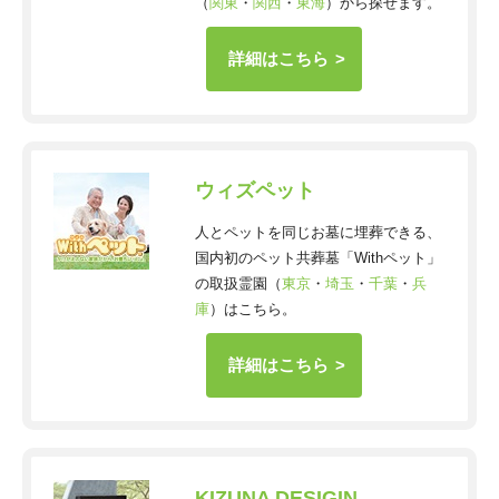
（
関東
・
関西
・
東海
）から探せます。
詳細はこちら
ウィズペット
人とペットを同じお墓に埋葬できる、
国内初のペット共葬墓「Withペット」
の取扱霊園（
東京
・
埼玉
・
千葉
・
兵
庫
）はこちら。
詳細はこちら
KIZUNA DESIGIN