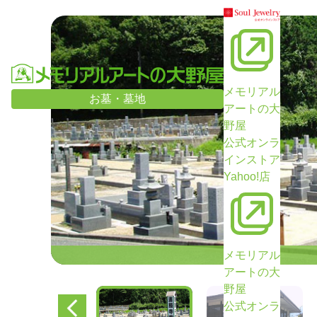
メモリアル
お墓・墓地
アートの大
野屋
公式オンラ
インストア
Yahoo!店
メモリアル
アートの大
野屋
公式オンラ