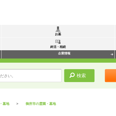
お墓
終活・相続
企業情報
・墓地
御所市の霊園・墓地