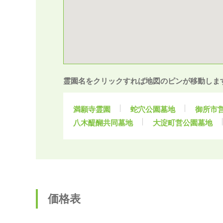
霊園名をクリックすれば地図のピンが移動しま
満願寺霊園
蛇穴公園墓地
御所市
八木醍醐共同墓地
大淀町営公園墓地
価格表