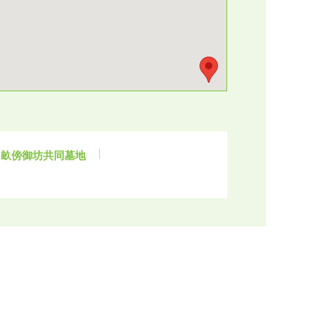
畝傍御坊共同墓地