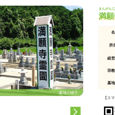
まんがん
満願
名
所
経営
宗教
墓地
墓域の様子
墓域の様子
【スマ