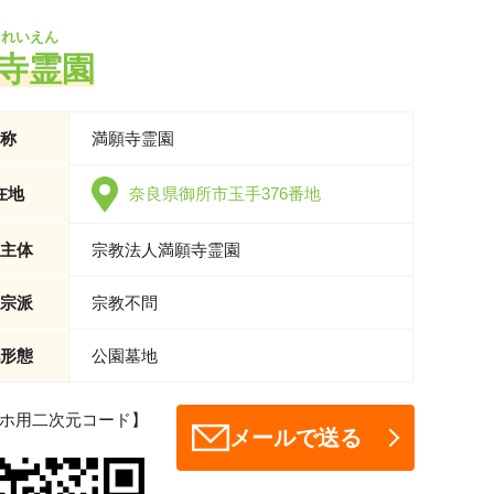
じれいえん
寺霊園
称
満願寺霊園
在地
奈良県御所市玉手376番地
主体
宗教法人満願寺霊園
宗派
宗教不問
形態
公園墓地
ホ用二次元コード】
メールで送る