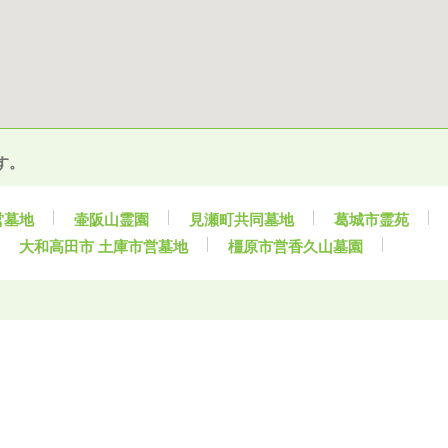
す。
営墓地
壷阪山霊園
見瀬町共同墓地
葛城市霊苑
大和高田市 土庫市営墓地
橿原市営香久山墓園