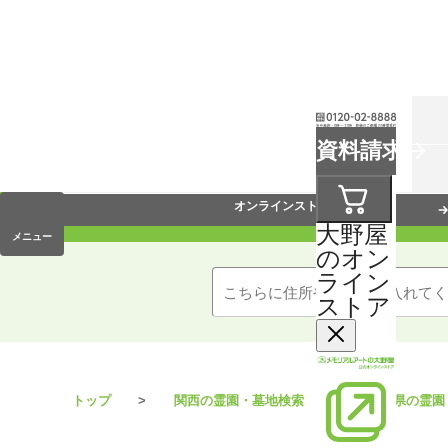
お葬式
資料請求
手元供養
オンラインストア
大野屋
メニュー
のオン
ライン
ストア
トップ
関西の霊園・墓地検索
奈良県の霊園