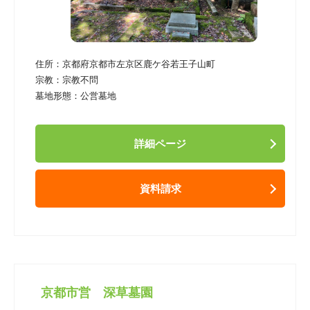
住所：
京都府京都市左京区鹿ケ谷若王子山町
宗教：
宗教不問
墓地形態：
公営墓地
詳細ページ
資料請求
京都市営 深草墓園