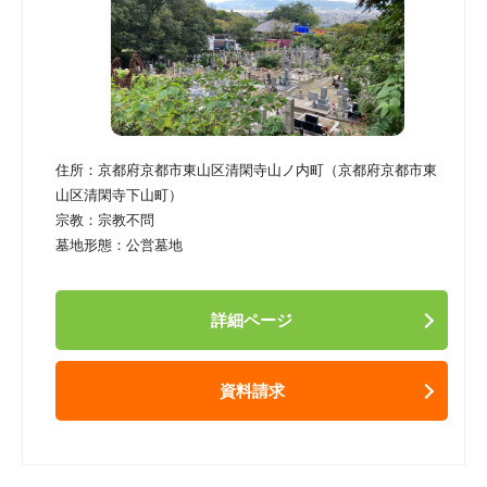
住所：
京都府京都市東山区清閑寺山ノ内町（京都府京都市東
山区清閑寺下山町）
宗教：
宗教不問
墓地形態：
公営墓地
詳細ページ
資料請求