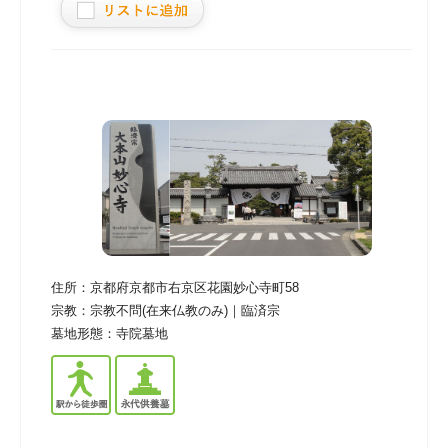
住所：
京都府京都市右京区花園妙心寺町58
宗教：
宗教不問(在来仏教のみ)｜臨済宗
墓地形態：
寺院墓地