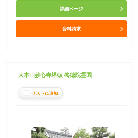
詳細ページ
資料請求
大本山妙心寺塔頭 養徳院霊園