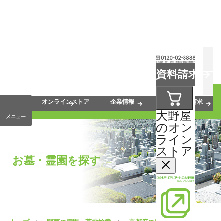
お葬式
お墓
お仏壇
資料請求
手元供養
終活・相続
会員サービス
オンラインストア
企業情報
資料請求
大野屋
メニュー
のオン
ライン
ストア
お墓・霊園を探す