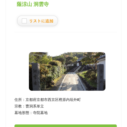
蔭涼山 洞雲寺
住所：
京都府京都市西京区樫原内垣外町
宗教：
曹洞系単立
墓地形態：
寺院墓地