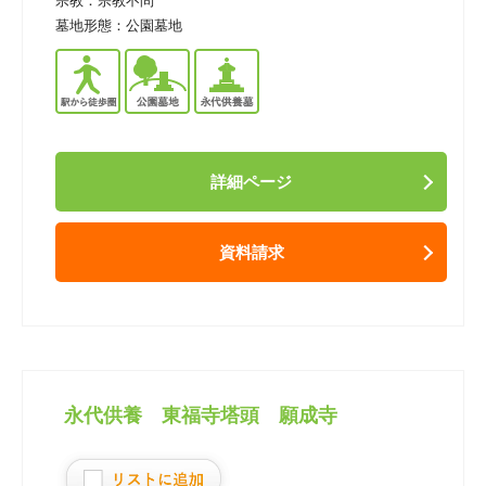
宗教：
宗教不問
墓地形態：
公園墓地
詳細ページ
資料請求
永代供養 東福寺塔頭 願成寺