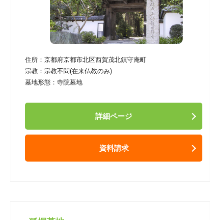
住所：
京都府京都市北区西賀茂北鎮守庵町
宗教：
宗教不問(在来仏教のみ)
墓地形態：
寺院墓地
詳細ページ
資料請求