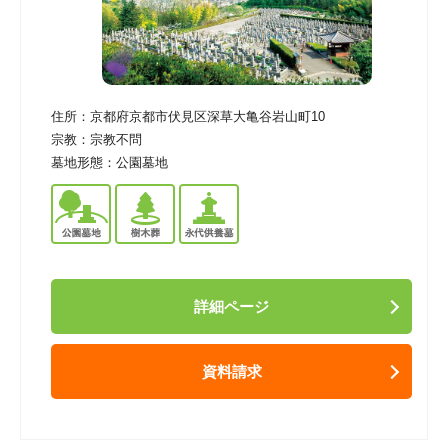
住所：
京都府京都市伏見区深草大亀谷岩山町10
宗教：
宗教不問
墓地形態：
公園墓地
詳細ページ
資料請求