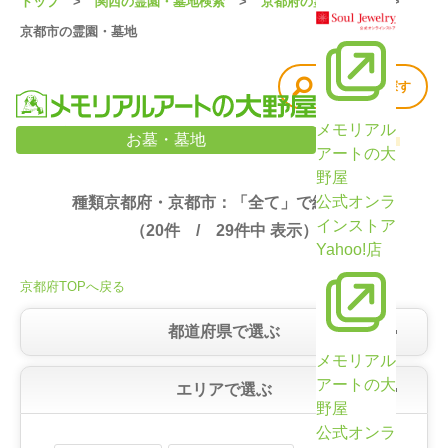
トップ
関西の霊園・墓地検索
京都府の霊園・墓地
京都市の霊園・墓地
他の条件で探す
メモリアル
京都府・京都市の霊園・墓地検索結果（29件）
お墓・墓地
アートの大
野屋
公式オンラ
種類京都府・京都市：「全て」で絞り込み
インストア
（
20
件 /
29
件中 表示）
Yahoo!店
京都府TOPへ戻る
都道府県で選ぶ
メモリアル
アートの大
エリアで選ぶ
野屋
公式オンラ