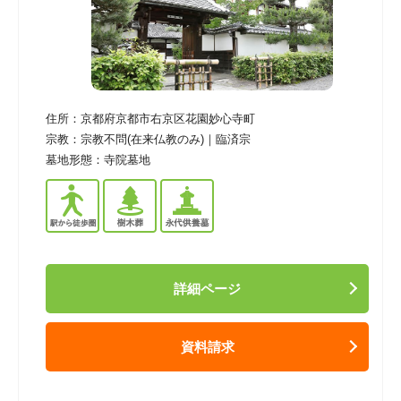
住所：
京都府京都市右京区花園妙心寺町
宗教：
宗教不問(在来仏教のみ)｜臨済宗
墓地形態：
寺院墓地
詳細ページ
資料請求