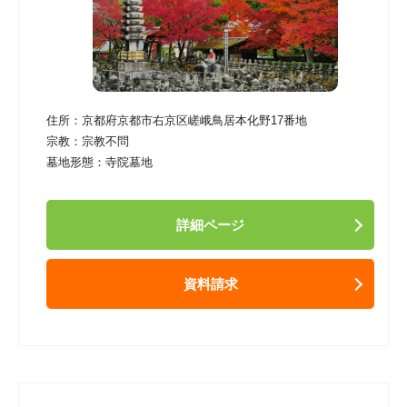
住所：
京都府京都市右京区嵯峨鳥居本化野17番地
宗教：
宗教不問
墓地形態：
寺院墓地
詳細ページ
資料請求