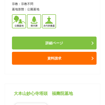
宗教：
宗教不問
墓地形態：
公園墓地
詳細ページ
資料請求
大本山妙心寺塔頭 福壽院墓地