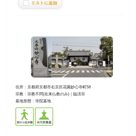
住所：
京都府京都市右京区花園妙心寺町58
宗教：
宗教不問(在来仏教のみ)｜臨済宗
墓地形態：
寺院墓地