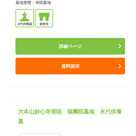
墓地形態：
寺院墓地
詳細ページ
資料請求
大本山妙心寺塔頭 福壽院墓地 永代供養
墓