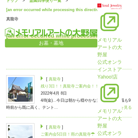
トップ
霊園四季便り一覧
[an error occurred while processing this directive]
真龍寺
[an error occurred while processing this
メモリアル
directive] [ 真龍寺 ]
お墓・墓地
アートの大
野屋
公式オンラ
インストア
Yahoo!店
[
真龍寺
]
残り3日！！真龍寺ご案内会！！
2022年4月 8日
4/8(金)...今日は朝から穏やかな天気です☀気温も9
時前から既に高く、テント...
>>続きを見る
メモリアル
アートの大
野屋
[
真龍寺
]
公式オンラ
ご案内会5日目！雨の真龍寺☂