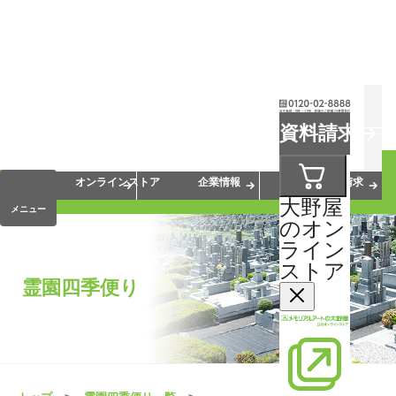
お葬式
お墓
お仏壇
資料請求
手元供養
終活・相続
会員サービス
オンラインストア
企業情報
資料請求
大野屋
メニュー
のオン
ライン
ストア
霊園四季便り