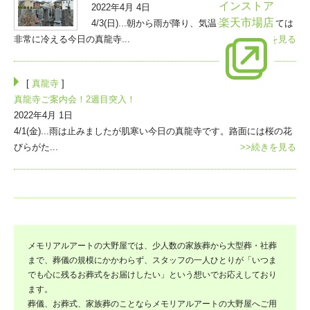
インストア
2022年4月 4日
楽天市場店
4/3(日)...朝から雨が降り、気温も低く4月にしては
非常に冷える今日の真龍寺...
>>続きを見る
[
真龍寺
]
真龍寺ご案内会！2週目突入！
2022年4月 1日
4/1(金)...雨は止みましたが肌寒い今日の真龍寺です。路面には桜の花
びらがた...
>>続きを見る
メモリアルアートの大野屋では、少人数の家族葬から大型葬・社葬
まで、葬儀の規模にかかわらず、スタッフの一人ひとりが「いつま
でも心に残るお葬式をお届けしたい」という想いでお応えしており
ます。
葬儀、お葬式、家族葬のことならメモリアルアートの大野屋へご用