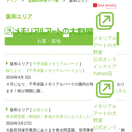
トップ
霊園四季便り一覧
阪和エリア
阪和エリア
メモリアル
<前の10件
次の10件>
お墓・墓地
アートの大
野屋
公式オンラ
阪和エリア [
千早赤阪メモリアルパーク
]
インストア
桜だより 【千早赤阪メモリアルパークより】
Yahoo!店
2016年4月 5日
４月になり、千早赤阪メモリアルパークの園内が桜色に染まっており
ます！桜が満開に園...
>>続きを見る
メモリアル
阪和エリア [
お知らせ
]
アートの大
奥水間霊園（桐地区）参道が石張りになりました！
野屋
2016年3月17日
公式オンラ
大阪府貝塚市蕎原にあります奥水間霊園。管理事務所前の好立地「桐