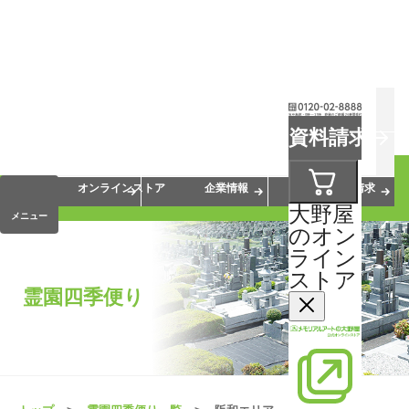
お葬式
お墓
お仏壇
資料請求
手元供養
終活・相続
会員サービス
オンラインストア
企業情報
資料請求
大野屋
メニュー
のオン
ライン
ストア
霊園四季便り