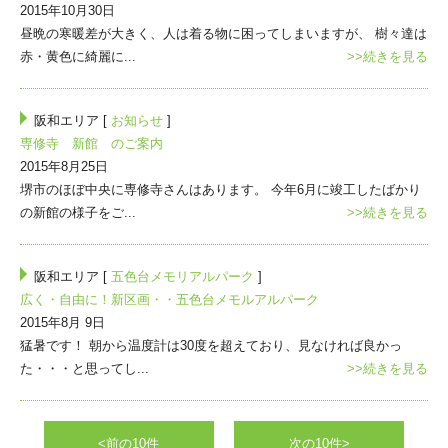
2015年10月30日
昼晩の寒暖差が大きく、人は着る物に困ってしまいますが、 樹々達は
赤・黄色に綺麗に...
>>続きを見る
阪和エリア [
お知らせ
]
専修寺 新館 のご案内
2015年8月25日
堺市のほぼ中央に専修寺さんはあります。 今年6月に竣工したばかり
の新館の様子をご...
>>続きを見る
阪和エリア [
五色台メモリアルパーク
]
広く・自由に！新区画・・五色台メモルアルパーク
2015年8月 9日
猛暑です！ 朝から温度計は30度を超えており、見なければ良かっ
た・・・と思ってし...
>>続きを見る
<前の10件
次の10件>