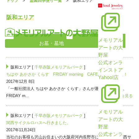
トップ
霊園四季便り一覧
阪和エリア
阪和エリア
メモリアル
<前の10件
次の10件>
お墓・墓地
アートの大
野屋
公式オンラ
阪和エリア [
千早赤阪メモリアルパーク
]
インストア
ちはや あかさか くらす FRIDAY morning CAFE に行きました！
Yahoo!店
2017年12月 8日
「一般社団法人 ちはや あかさか くらす」さんが運営されている、
FRIDAY m...
>>続きを見る
メモリアル
阪和エリア [
千早赤阪メモリアルパーク
]
アートの大
関西サイクルロハスへ行きました。
野屋
2017年11月24日
公式オンラ
当社のお客様も沢山お住まいの大阪府河内長野市にあります、関西サ