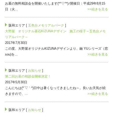
お墓の無料相談会を開催いたします(*^▽^*)ﾉ開催日：平成29年8月15
日（火...
>>続きを見る
阪和エリア [
五色台メモリアルパーク
]
大野屋 オリジナル墓石KIZUNAデザイン 施工の様子～五色台メモ
リアルパーク～
2017年7月30日
この度、大野屋オリジナルKIZUNAデザインより、融 YUシリーズ（窓
sou)を...
>>続きを見る
阪和エリア [
お知らせ
]
第二回お墓の相談会開催決定！
2017年5月30日
こんにちは(*´▽｀*)日中は暑くなってきましたね～。良いお天気が続
きますので、...
>>続きを見る
阪和エリア [
お知らせ
]