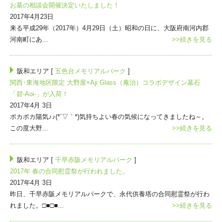
お墓の相談会開催決定いたしました！
2017年4月23日
来る平成29年（2017年）4月29日（土）昭和の日に、大阪府南河内郡
河南町にあ...
>>続きを見る
阪和エリア [
五色台メモリアルパーク
]
関西･東海地区限定 大野屋×Aji Glass（庵治）コラボデザイン墓石
「碧-Aoi-」が入荷！
2017年4月 3日
ポカポカ陽気♪♪(*´▽｀*)気持ちよい春の気候になってきましたね～。
この度大野...
>>続きを見る
阪和エリア [
千早赤阪メモリアルパーク
]
2017年 春の合同慰霊祭が行われました。
2017年4月 3日
昨日、千早赤阪メモリアルパークで、永代供養塔の合同慰霊祭が行わ
れました。□■□■...
>>続きを見る