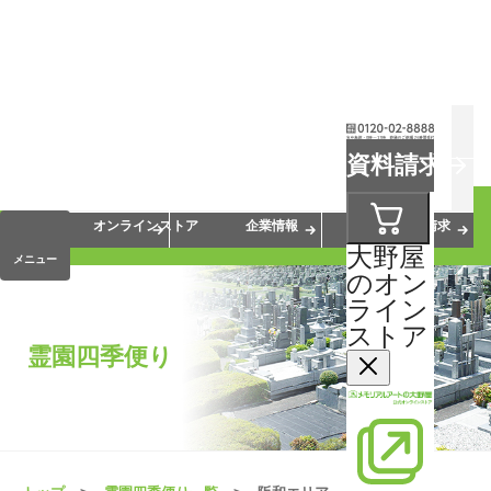
お葬式
お墓
お仏壇
資料請求
手元供養
終活・相続
会員サービス
オンラインストア
企業情報
資料請求
大野屋
メニュー
のオン
ライン
ストア
霊園四季便り