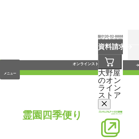
お葬式
資料請求
手元供養
オンラインストア
大野屋
メニュー
のオン
ライン
ストア
霊園四季便り