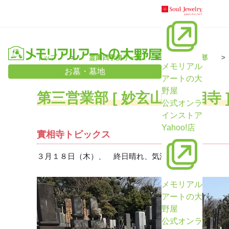
トップ
霊園四季便り一覧
第三営業部
メモリアル
お墓・墓地
アートの大
野屋
第三営業部 [ 妙玄山 實相寺 
公式オンラ
インストア
Yahoo!店
實相寺トピックス
３月１８日（木）、 終日晴れ、気温も２０度。
メモリアル
アートの大
野屋
公式オンラ