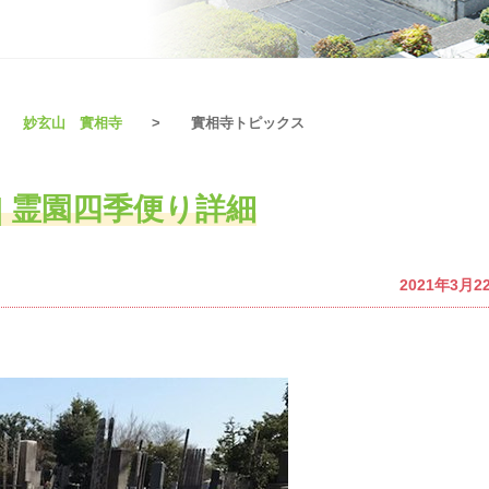
妙玄山 實相寺
實相寺トピックス
] 霊園四季便り詳細
2021年3月2