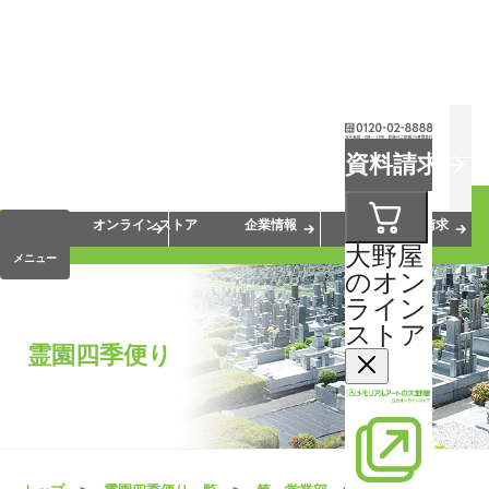
お葬式
お墓
お仏壇
資料請求
手元供養
終活・相続
会員サービス
オンラインストア
企業情報
資料請求
大野屋
メニュー
のオン
ライン
ストア
霊園四季便り