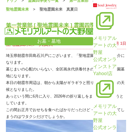
トップ
霊園四季便り一覧
第一営業部
聖地霊園未来
聖地霊園未来 真夏日
第一営業部 [ 聖地霊園未来 ] 霊園四季便り詳細
メモリアル
お墓・墓地
2026年6月 1日
聖地霊園未来 真夏日
アートの大
野屋
埼玉県朝霞市田島石川戸にございます、「聖地霊園未来」のご紹介に
公式オンラ
なります。
インストア
墓じまいの心配のいらない、全区画永代供養付きの宗教不問の公園墓
Yahoo!店
地になります。
本日の朝霞市周辺は、朝から太陽がギラギラと照り付け、真夏日の天
候となりました。
あっという間に6月に入り、2026年の折り返しをまもなく迎えようと
しています。
メモリアル
この間お正月でおせちを食べたばかりだったけど・・・、と思ってし
アートの大
まうのはワタクシだけでしょうか。
野屋
公式オンラ