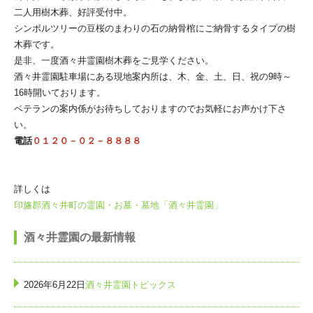
二人用樹木葬、好評受付中。
シンボルツリーの豆桜のまわりの石の納骨棺にご納骨するタイプの樹
木葬です。
是非、一度酒々井霊園樹木葬をご見学ください。
酒々井霊園駐車場にある現地案内所は、木、金、土、日、祝の9時～
16時開いております。
ベテランの案内係がお待ちしておりますのでお気軽にお声かけ下さ
い。
電話
０１２０－０２－８８８８
詳しくは
印旛郡酒々井町の霊園・お墓・墓地「酒々井霊園」
酒々井霊園の最新情報
2026年6月22日
酒々井霊園トピックス