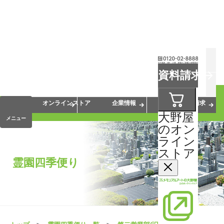
お葬式
お墓
お仏壇
資料請求
手元供養
終活・相続
会員サービス
オンラインストア
企業情報
資料請求
大野屋
メニュー
のオン
ライン
ストア
霊園四季便り