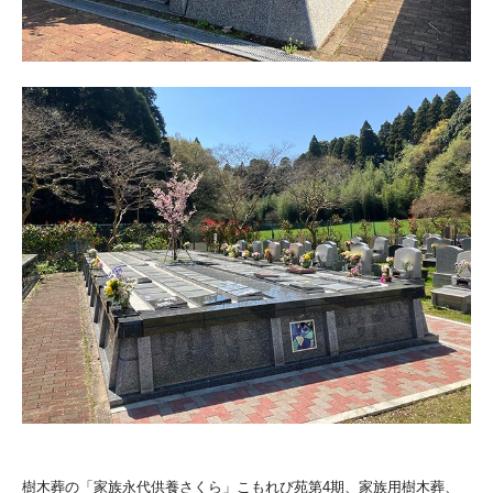
樹木葬の「家族永代供養さくら」こもれび苑第4期、家族用樹木葬、