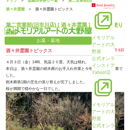
トップ
霊園四季便り一覧
第二営業部(旧市川店)
酒々井霊園
酒々井霊園トピックス
第二営業部(旧市川店) [ 酒々井霊園 ] 霊園四季便り
詳細
メモリアル
お墓・墓地
アートの大
2026年4月 6日
酒々井霊園トピックス
野屋
公式オンラ
４月３日（金）14時、気温２０度。天気は晴れ。
インストア
本日は、酒々井霊園の樹木葬のお手入れ作業と今年最初の除草作業で
Yahoo!店
した。
樹木葬第1期の芝生の張り替えが完了しました。
桜が満開で穏やかな一日でした。
メモリアル
アートの大
野屋
公式オンラ