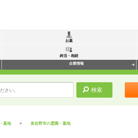
お墓
終活・相続
企業情報
・墓地
泉佐野市の霊園・墓地