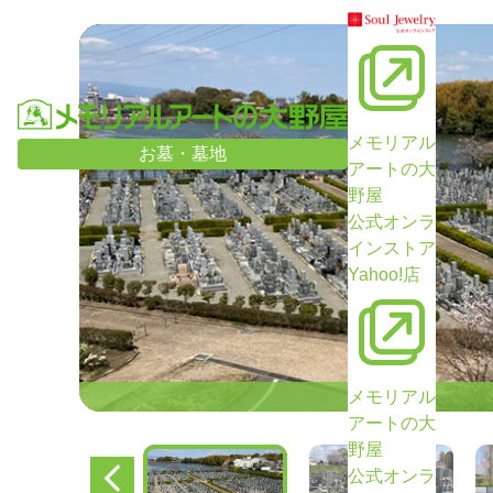
メモリアル
お墓・墓地
アートの大
野屋
公式オンラ
インストア
Yahoo!店
メモリアル
アートの大
野屋
公式オンラ