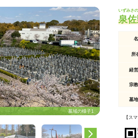
いずみさ
泉佐
所
経
宗
墓
墓域の様子1
墓域の様子1
【スマ