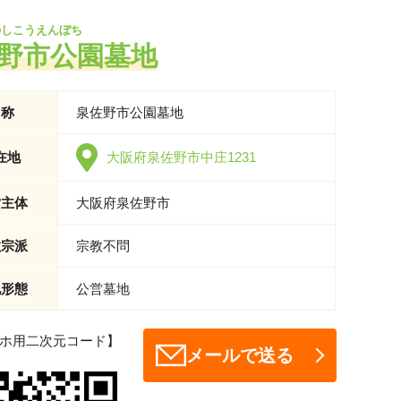
のしこうえんぼち
野市公園墓地
名称
泉佐野市公園墓地
在地
大阪府泉佐野市中庄1231
営主体
大阪府泉佐野市
教宗派
宗教不問
地形態
公営墓地
ホ用二次元コード】
メールで送る