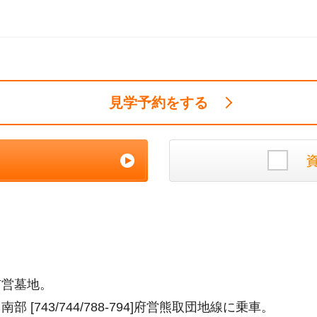
見学予約をする
営墓地。
743/744/788-794]府営熊取団地線に乗車。