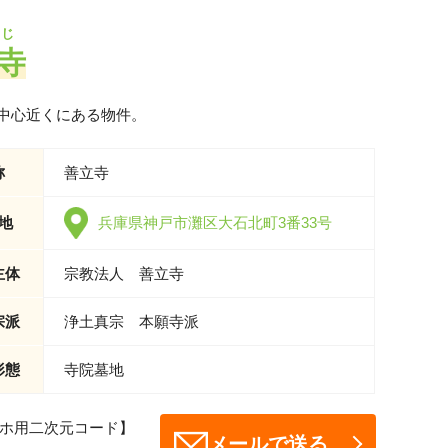
うじ
寺
中心近くにある物件。
称
善立寺
地
兵庫県神戸市灘区大石北町3番33号
主体
宗教法人 善立寺
宗派
浄土真宗 本願寺派
形態
寺院墓地
ホ用二次元コード】
メールで送る