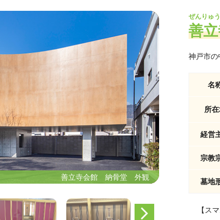
ぜんりゅ
善立
神戸市の
名
所在
経営
宗教
善立寺会館 納骨堂 外観
善立寺会館 納骨堂 外観
墓地
【スマ