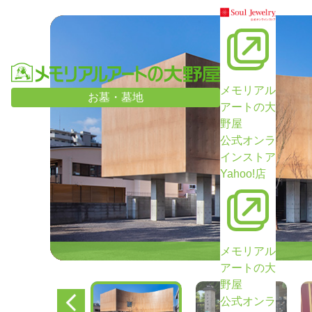
メモリアル
お墓・墓地
アートの大
野屋
公式オンラ
インストア
Yahoo!店
メモリアル
アートの大
野屋
公式オンラ